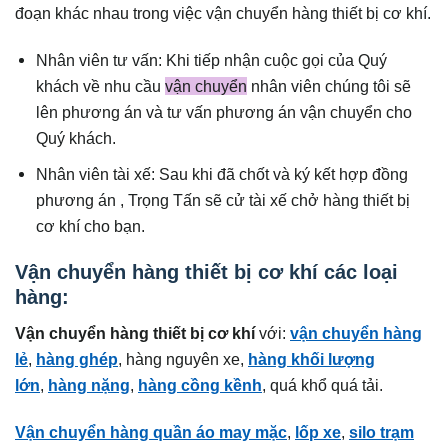
đoạn khác nhau trong việc vận chuyển hàng thiết bị cơ khí.
Nhân viên tư vấn: Khi tiếp nhận cuộc gọi của Quý
khách về nhu cầu
vận chuyển
nhân viên chúng tôi sẽ
lên phương án và tư vấn phương án vận chuyển cho
Quý khách.
Nhân viên tài xế: Sau khi đã chốt và ký kết hợp đồng
phương án , Trọng Tấn sẽ cử tài xế chở hàng thiết bị
cơ khí cho bạn.
Vận chuyển hàng thiết bị cơ khí các loại
hàng:
Vận chuyển hàng thiết bị cơ khí
với:
vận chuyển hàng
lẻ
,
hàng ghép
, hàng nguyên xe,
hàng khối lượng
lớn
,
hàng nặng
,
hàng cồng kềnh
, quá khổ quá tải.
Vận chuyển hàng quần áo may mặc
,
lốp xe
,
silo trạm