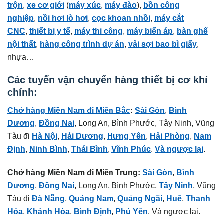
trộn
,
xe cơ giới
(
máy xúc
,
máy đào
),
bồn công
nghiệp
,
nồi hơi lò hơi
,
cọc khoan nhồi
,
máy cắt
CNC
,
thiết bị y tế
,
máy thi công
,
máy biến áp
,
bàn ghế
nội thất
,
hàng công trình dự án
,
vải sợi bao bì giấy
,
nhựa…
Các tuyến vận chuyển hàng thiết bị cơ khí
chính:
Chở hàng Miền Nam đi Miền Bắc
:
Sài Gòn
,
Bình
Dương
,
Đồng Nai
, Long An, Bình Phước, Tây Ninh, Vũng
Tàu đi
Hà Nội
,
Hải Dương
,
Hưng Yên
,
Hải Phòng
,
Nam
Định
,
Ninh Bình
,
Thái Bình
,
Vĩnh Phúc
.
Và ngược lại
.
Chở hàng Miền Nam đi Miền Trung:
Sài Gòn
,
Bình
Dương
,
Đồng Nai
, Long An, Bình Phước,
Tây Ninh
, Vũng
Tàu đi
Đà Nẵng
,
Quảng Nam
,
Quảng Ngãi
,
Huế
,
Thanh
Hóa
,
Khánh Hòa
,
Bình Định
,
Phú Yên
. Và ngược lại.