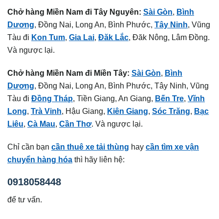
Chở hàng Miền Nam đi Tây Nguyên:
Sài Gòn
,
Bình
Dương
, Đồng Nai, Long An, Bình Phước,
Tây Ninh
, Vũng
Tàu đi
Kon Tum
,
Gia Lai
,
Đăk Lắc
, Đăk Nông, Lâm Đồng.
Và ngược lại.
Chở hàng Miền Nam đi Miền Tây:
Sài Gòn
,
Bình
Dương
, Đồng Nai, Long An, Bình Phước, Tây Ninh, Vũng
Tàu đi
Đồng Tháp
, Tiền Giang, An Giang,
Bến Tre
,
Vĩnh
Long
,
Trà Vinh
, Hậu Giang,
Kiên Giang
,
Sóc Trăng
,
Bạc
Liêu
,
Cà Mau
,
Cần Thơ
. Và ngược lại.
Chỉ cần bạn
cần thuê xe tải thùng
hay
cần tìm xe vận
chuyển hàng hóa
thì hãy liên hệ:
0918058448
để tư vấn.