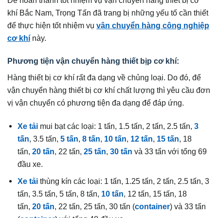
Để hoàn thành tốt nhiệm vụ vận chuyển hàng thiết bị cơ
khí Bắc Nam, Trọng Tấn đã trang bị những yếu tố cần thiết
để thực hiện tốt nhiệm vụ
vận chuyển hàng công nghiệp
cơ khí
này.
Phương tiện vận chuyển hàng thiết bịp cơ khí:
Hàng thiết bị cơ khí rất đa dạng về chủng loại. Do đó, để
vận chuyển hàng thiết bị cơ khí chất lượng thì yêu cầu đơn
vị vận chuyển có phương tiện đa dạng để đáp ứng.
Xe tải
mui bạt các loại: 1 tấn, 1.5 tấn, 2 tấn, 2.5 tấn,
3
tấn
, 3.5 tấn,
5 tấn
,
8 tấn
,
10 tấn
,
12 tấn
,
15 tấn
, 18
tấn,
20 tấn
, 22 tấn,
25 tấn
,
30 tấn
và 33 tấn với tổng 69
đầu xe.
Xe tải
thùng kín các loại: 1 tấn, 1.25 tấn, 2 tấn, 2.5 tấn, 3
tấn, 3.5 tấn, 5 tấn, 8 tấn,
10 tấn
, 12 tấn, 15 tấn, 18
tấn,
20 tấn
, 22 tấn, 25 tấn, 30 tấn (
container
) và 33 tấn