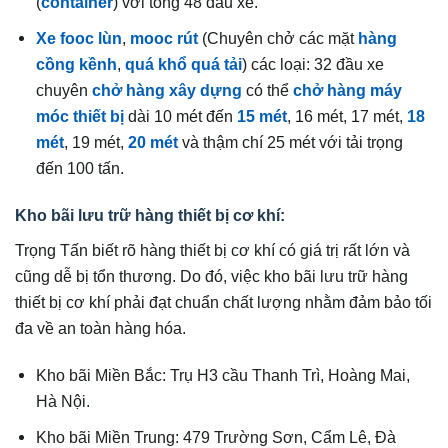
(
container
) với tổng 48 đầu xe.
Xe fooc lùn
,
mooc rút
(Chuyên chở các mặt
hàng
cồng kềnh
,
quá khổ quá tải
) các loại: 32 đầu xe
chuyên
chở hàng xây dựng
có thể
chở hàng máy
móc thiết bị
dài 10 mét đến
15 mét
, 16 mét, 17 mét,
18
mét
, 19 mét,
20 mét
và thậm chí 25 mét với tải trọng
đến 100 tấn.
Kho bãi lưu trữ hàng thiết bị cơ khí:
Trọng Tấn biết rõ hàng thiết bị cơ khí có giá trị rất lớn và
cũng dễ bị tổn thương. Do đó, việc kho bãi lưu trữ hàng
thiết bị cơ khí phải đạt chuẩn chất lượng nhằm đảm bảo tối
đa về an toàn hàng hóa.
Kho bãi Miền Bắc: Trụ H3 cầu Thanh Trì, Hoàng Mai,
Hà Nội.
Kho bãi Miền Trung: 479 Trường Sơn, Cẩm Lê, Đà