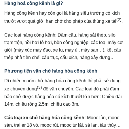
Hàng hoá cồng kềnh là gì?
Hàng cồng kềnh hay còn gọi là hàng siêu trường có kích
(2)
thướt vượt quá giới hạn chở cho phép của thùng xe tải
.
Các loại hàng cồng kềnh: Dầm cầu, hàng sắt thép, silo
trạm trộn, nồi hơi lò hơi, bồn công nghiệp, các loại máy cơ
giới (máy xúc máy đào, xe lu, máy ủi, máy san…), kết cấu
thép nhà tiền chế, cẩu trục, cẩu xích, hàng xây dựng…
Phương tiện vận chở hàng hóa cồng kềnh
Dĩ nhiên muốn chở hàng hóa cồng kềnh thì phải sử dụng
(3)
xe chuyên dụng
để vận chuyển. Các loại đó phải đảm
bảo chở được hàng hóa có kích thướt lớn hơn: Chiều dài
14m, chiều rộng 2.5m, chiều cao 3m.
Các loại xe chở hàng hóa cồng kềnh:
Mooc lùn, mooc
sàn, trailer 18 vỏ, mooc rút, mooc tự lái, sà lan, tàu thủy…