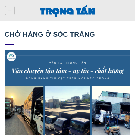
Bỏ
qua
nội
dung
CHỞ HÀNG Ở SÓC TRĂNG