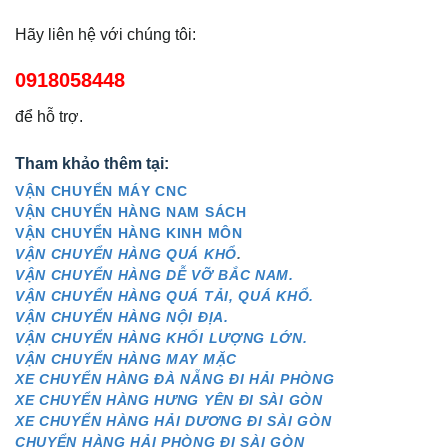
Hãy liên hệ với chúng tôi:
0918058448
để hỗ trợ.
Tham khảo thêm tại:
VẬN CHUYỂN MÁY CNC
VẬN CHUYỂN HÀNG NAM SÁCH
VẬN CHUYỂN HÀNG KINH MÔN
VẬN CHUYỂN HÀNG QUÁ KHỔ
.
VẬN CHUYỂN HÀNG DỄ VỠ BẮC NAM.
VẬN CHUYỂN HÀNG QUÁ TẢI, QUÁ KHỔ.
VẬN CHUYỂN HÀNG NỘI ĐỊA.
VẬN CHUYỂN HÀNG KHỐI LƯỢNG LỚN.
VẬN CHUYỂN HÀNG MAY MẶC
XE CHUYỂN HÀNG ĐÀ NẴNG ĐI HẢI PHÒNG
XE CHUYỂN HÀNG HƯNG YÊN ĐI SÀI GÒN
XE CHUYỂN HÀNG HẢI DƯƠNG ĐI SÀI GÒN
CHUYỂN HÀNG HẢI PHÒNG ĐI SÀI GÒN