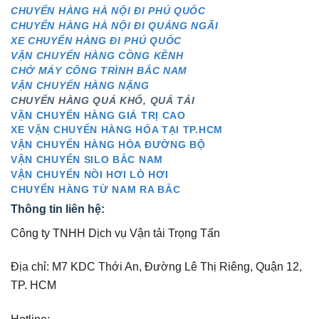
CHUYỂN HÀNG HÀ NỘI ĐI PHÚ QUỐC
CHUYỂN HÀNG HÀ NỘI ĐI QUẢNG NGÃI
XE CHUYỂN HÀNG ĐI PHÚ QUỐC
VẬN CHUYỂN HÀNG CỒNG KỀNH
CHỞ MÁY CÔNG TRÌNH BẮC NAM
VẬN CHUYỂN HÀNG NẶNG
CHUYỂN HÀNG QUÁ KHỔ, QUÁ TẢI
VẬN CHUYỂN HÀNG GIÁ TRỊ CAO
XE VẬN CHUYỂN HÀNG HÓA TẠI TP.HCM
VẬN CHUYỂN HÀNG HÓA ĐƯỜNG BỘ
VẬN CHUYỂN SILO BẮC NAM
VẬN CHUYỂN NỒI HƠI LÒ HƠI
CHUYỂN HÀNG TỪ NAM RA BẮC
Thông tin liên hệ:
Công ty TNHH Dịch vụ Vận tải Trọng Tấn
Địa chỉ: M7 KDC Thới An, Đường Lê Thị Riêng, Quận 12,
TP. HCM
Hotline: