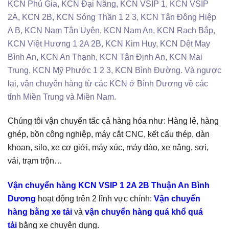
KCN Phú Gia, KCN Đại Năng, KCN VSIP 1, KCN VSIP
2A, KCN 2B, KCN Sóng Thần 1 2 3, KCN Tân Đông Hiệp
A B, KCN Nam Tân Uyên, KCN Nam An, KCN Rạch Bắp,
KCN Việt Hương 1 2A 2B, KCN Kim Huy, KCN Dệt May
Bình An, KCN An Thạnh, KCN Tân Định An, KCN Mai
Trung, KCN Mỹ Phước 1 2 3, KCN Bình Đường. Và ngược
lại, vận chuyển hàng từ các KCN ở Bình Dương về các
tỉnh Miền Trung và Miền Nam.
Chúng tôi vận chuyển tấc cả hàng hóa như: Hàng lẻ, hàng
ghép, bồn công nghiệp, máy cắt CNC, kết cấu thép, dàn
khoan, silo, xe cơ giới, máy xúc, máy đào, xe nâng, sợi,
vải, trạm trộn…
Vận chuyển hàng KCN VSIP 1 2A 2B Thuận An Bình
Dương
hoạt động trên 2 lĩnh vực chính:
Vận chuyển
hàng bằng xe tải
và
vận chuyển hàng quá khổ quá
tải
bằng xe chuyên dụng.