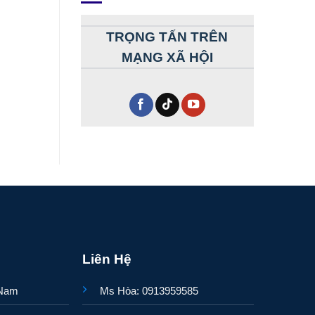
TRỌNG TẤN TRÊN
MẠNG XÃ HỘI
Liên Hệ
 Nam
Ms Hòa: 0913959585