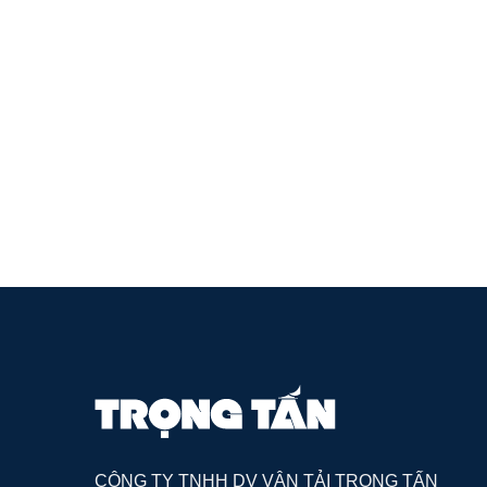
CÔNG TY TNHH DV VẬN TẢI TRỌNG TẤN