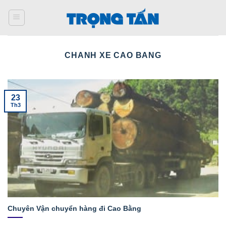
Bỏ
qua
nội
dung
CHANH XE CAO BANG
23
Th3
Chuyên Vận chuyển hàng đi Cao Bằng