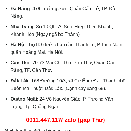
Đà Nẵng:
479 Trường Sơn, Quận Cẩm Lệ, TP. Đà
Nẵng.
Nha Trang
: Số 10 QL1A, Suối Hiệp, Diên Khánh,
Khánh Hòa (Ngay ngã ba Thành).
Hà Nội:
Trụ H3 dưới chân cầu Thanh Trì, P. Lĩnh Nam,
quận Hoàng Mai, Hà Nội.
Cần Thơ:
70-73 Mai Chí Thọ, Phú Thứ, Quận Cái
Răng, TP. Cần Thơ.
Đắk Lắk:
168 Đường 10/3, xã Cư Êbur Đai, Thành phố
Buôn Ma Thuột, Đắk Lắk. (Cạnh cây xăng 68).
Quảng Ngãi:
24 Võ Nguyên Giáp, P. Trương Văn
Trọng, Tp. Quảng Ngãi.
0911.447.117/ zalo (gặp Thư)
Mail:
tranthuyn93tta@gmail.com