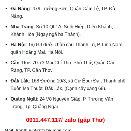
Đà Nẵng:
479 Trường Sơn, Quận Cẩm Lệ, TP. Đà
Nẵng.
Nha Trang
: Số 10 QL1A, Suối Hiệp, Diên Khánh,
Khánh Hòa (Ngay ngã ba Thành).
Hà Nội:
Trụ H3 dưới chân cầu Thanh Trì, P. Lĩnh Nam,
quận Hoàng Mai, Hà Nội.
Cần Thơ:
70-73 Mai Chí Thọ, Phú Thứ, Quận Cái
Răng, TP. Cần Thơ.
Đắk Lắk:
168 Đường 10/3, xã Cư Êbur Đai, Thành phố
Buôn Ma Thuột, Đắk Lắk. (Cạnh cây xăng 68).
Quảng Ngãi:
24 Võ Nguyên Giáp, P. Trương Văn
Trọng, Tp. Quảng Ngãi.
0911.447.117/ zalo (gặp Thư)
Mail:
tranthuyn93tta@gmail.com