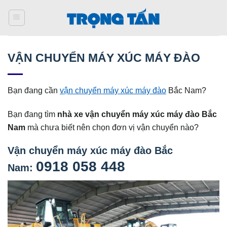
Bỏ
qua
nội
dung
VẬN CHUYỂN MÁY XÚC MÁY ĐÀO
Bạn đang cần
vận chuyển máy xúc máy đào
Bắc Nam?
Bạn đang tìm
nhà xe vận chuyển máy xúc máy đào Bắc
Nam
mà chưa biết nên chọn đơn vị vận chuyển nào?
Vận chuyển máy xúc máy đào Bắc
0918 058 448
Nam: