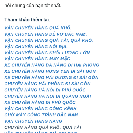
nói chung của bạn tốt nhất.
Tham khảo thêm tại:
VẬN CHUYỂN HÀNG QUÁ KHỔ
.
VẬN CHUYỂN HÀNG DỄ VỠ BẮC NAM.
VẬN CHUYỂN HÀNG QUÁ TẢI, QUÁ KHỔ.
VẬN CHUYỂN HÀNG NỘI ĐỊA.
VẬN CHUYỂN HÀNG KHỐI LƯỢNG LỚN.
VẬN CHUYỂN HÀNG MAY MẶC
XE CHUYỂN HÀNG ĐÀ NẴNG ĐI HẢI PHÒNG
XE CHUYỂN HÀNG HƯNG YÊN ĐI SÀI GÒN
XE CHUYỂN HÀNG HẢI DƯƠNG ĐI SÀI GÒN
CHUYỂN HÀNG HẢI PHÒNG ĐI SÀI GÒN
CHUYỂN HÀNG HÀ NỘI ĐI PHÚ QUỐC
CHUYỂN HÀNG HÀ NỘI ĐI QUẢNG NGÃI
XE CHUYỂN HÀNG ĐI PHÚ QUỐC
VẬN CHUYỂN HÀNG CỒNG KỀNH
CHỞ MÁY CÔNG TRÌNH BẮC NAM
VẬN CHUYỂN HÀNG NẶNG
CHUYỂN HÀNG QUÁ KHỔ, QUÁ TẢI