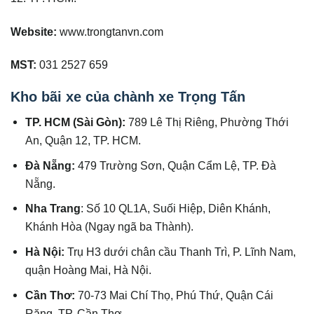
Website:
www.trongtanvn.com
MST:
031 2527 659
Kho bãi xe của chành xe Trọng Tấn
TP. HCM (Sài Gòn):
789 Lê Thị Riêng, Phường Thới
An, Quận 12, TP. HCM.
Đà Nẵng:
479 Trường Sơn, Quận Cẩm Lệ, TP. Đà
Nẵng.
Nha Trang
: Số 10 QL1A, Suối Hiệp, Diên Khánh,
Khánh Hòa (Ngay ngã ba Thành).
Hà Nội:
Trụ H3 dưới chân cầu Thanh Trì, P. Lĩnh Nam,
quận Hoàng Mai, Hà Nội.
Cần Thơ:
70-73 Mai Chí Thọ, Phú Thứ, Quận Cái
Răng, TP. Cần Thơ.