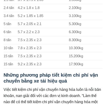
2.4 tấn
4.2 x 1.8 x 1.8
2.100kg
3.4 tấn
5.2 x 1.85 x 1.85
3.100kg
5 tấn
5.7 x 2.05 x 2.1
5.300kg
6 tấn
5.7 x 2.2 x 2.3
6.300kg
8 tấn
7.5 x 2.35 x 2.3
8.300kg
10 tấn
7.8 x 2.35 x 2.3
10.300kg
15 tấn
7.5 x 2.35 x 2.3
15.200kg
15 tấn
9.2 x 2.35 x 2.3
17.900kg
Những phương pháp tiết kiệm chi phí vận
chuyển bằng xe tải hiệu quả
Việc tiết kiệm chi phí vận chuyển hàng hóa luôn là nỗi băn
khoăn, nan giải đối với các đơn vị kinh doanh. “Làm thế
nào để có thể tiết kiệm chi phí vận chuyển hàng hóa một