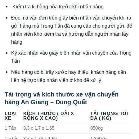
Kiểm tra kĩ hàng hóa trước khi nhận hàng
Đọc mã vận đơn trên giấy biên nhận vận chuyển khi ra
gửi hàng mà Trọng Tấn đã cung cấp cho người gửi, để
nhân viên kho kiểm tra và hướng dẫn người nhận lấy
hàng
Ký xác nhận vào giấy biên nhận vận chuyển của Trọng
Tấn
Nếu hàng có bị trầy xước hay thiếu, khách hàng cần
liên hệ trực tiếp nhân viên ở kho để xử lý
Tải trọng và kích thước xe vận chuyển
hàng An Giang – Dung Quất
LOẠI
KÍCH THƯỚC ( DÀI X
TẢI TRỌNG TỐI
XE
RỘNG X CAO)
ĐA ( KG)
1 Tấn
3.3 x 1.7 x 1.65
850kg
1.5 tấn
3.7 x 1.75 x 1.65
1.350kg