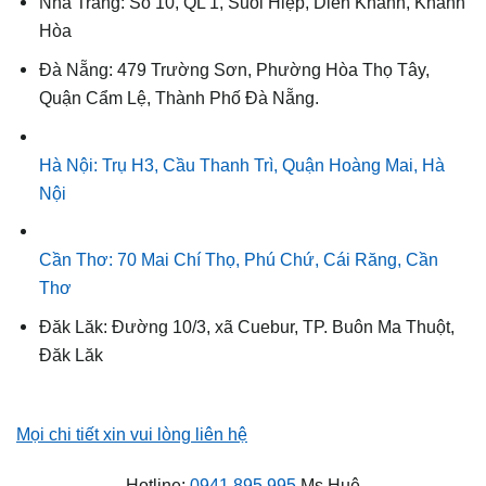
Nha Trang: Số 10, QL 1, Suối Hiệp, Diên Khánh, Khánh
Hòa
Đà Nẵng: 479 Trường Sơn, Phường Hòa Thọ Tây,
Quận Cẩm Lệ, Thành Phố Đà Nẵng.
Hà Nội: Trụ H3, Cầu Thanh Trì, Quận Hoàng Mai, Hà
Nội
Cần Thơ: 70 Mai Chí Thọ, Phú Chứ, Cái Răng, Cần
Thơ
Đăk Lăk: Đường 10/3, xã Cuebur, TP. Buôn Ma Thuột,
Đăk Lăk
Mọi chi tiết xin vui lòng liên hệ
Hotline:
0941 895 995
Ms Huệ