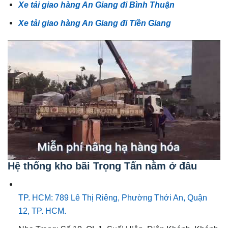
Xe tải giao hàng An Giang đi Bình Thuận
Xe tải giao hàng An Giang đi Tiền Giang
Hệ thống kho bãi Trọng Tấn nằm ở đâu
TP. HCM: 789 Lê Thị Riêng, Phường Thới An, Quận
12, TP. HCM.