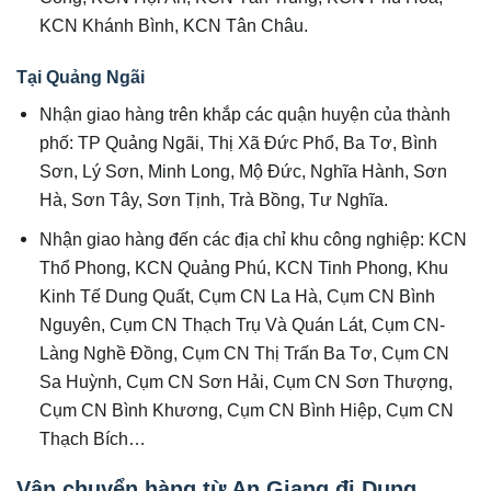
KCN Khánh Bình, KCN Tân Châu.
Tại Quảng Ngãi
Nhận giao hàng trên khắp các quận huyện của thành
phố: TP Quảng Ngãi, Thị Xã Đức Phổ, Ba Tơ, Bình
Sơn, Lý Sơn, Minh Long, Mộ Đức, Nghĩa Hành, Sơn
Hà, Sơn Tây, Sơn Tịnh, Trà Bồng, Tư Nghĩa.
Nhận giao hàng đến các địa chỉ khu công nghiệp: KCN
Thổ Phong, KCN Quảng Phú, KCN Tinh Phong, Khu
Kinh Tế Dung Quất, Cụm CN La Hà, Cụm CN Bình
Nguyên, Cụm CN Thạch Trụ Và Quán Lát, Cụm CN-
Làng Nghề Đồng, Cụm CN Thị Trấn Ba Tơ, Cụm CN
Sa Huỳnh, Cụm CN Sơn Hải, Cụm CN Sơn Thượng,
Cụm CN Bình Khương, Cụm CN Bình Hiệp, Cụm CN
Thạch Bích…
Vận chuyển hàng từ An Giang đi Dung