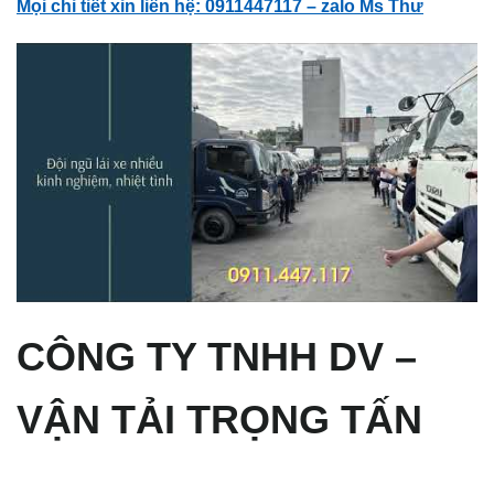
Mọi chi tiết xin liên hệ: 0911447117 – zalo Ms Thư
CÔNG TY TNHH DV –
VẬN TẢI TRỌNG TẤN