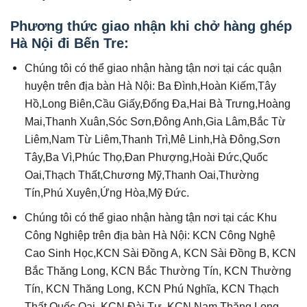
Phương thức
giao nhận khi chở hàng ghép
Hà Nội đi Bến Tre:
Chúng tôi có thể giao nhận hàng tận nơi tại các quận
huyện trên địa bàn Hà Nội: Ba Đình,Hoàn Kiếm,Tây
Hồ,Long Biên,Cầu Giấy,Đống Đa,Hai Bà Trưng,Hoàng
Mai,Thanh Xuân,Sóc Sơn,Đông Anh,Gia Lâm,Bắc Từ
Liêm,Nam Từ Liêm,Thanh Trì,Mê Linh,Hà Đông,Sơn
Tây,Ba Vì,Phúc Thọ,Đan Phượng,Hoài Đức,Quốc
Oai,Thạch Thất,Chương Mỹ,Thanh Oai,Thường
Tín,Phú Xuyên,Ứng Hòa,Mỹ Đức.
Chúng tôi có thể giao nhận hàng tận nơi tại các Khu
Công Nghiệp trên địa bàn Hà Nội: KCN Công Nghệ
Cao Sinh Học,KCN Sài Đồng A, KCN Sài Đồng B, KCN
Bắc Thăng Long, KCN Bắc Thường Tín, KCN Thường
Tín, KCN Thăng Long, KCN Phú Nghĩa, KCN Thạch
Thất Quốc Oai, KCN Đài Tư, KCN Nam Thăng Long,