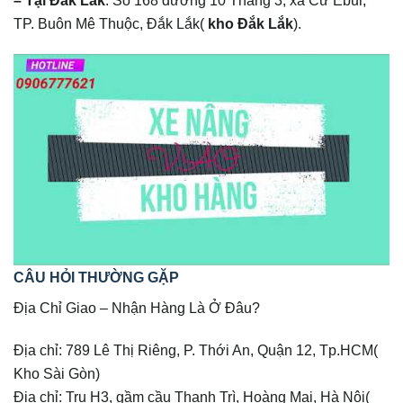
TP. Buôn Mê Thuộc, Đắk Lắk(
kho Đắk Lắk
).
CÂU HỎI THƯỜNG GẶP
Địa Chỉ Giao – Nhận Hàng Là Ở Đâu?
Địa chỉ: 789 Lê Thị Riêng, P. Thới An, Quận 12, Tp.HCM(
Kho Sài Gòn)
Địa chỉ: Trụ H3, gầm cầu Thanh Trì, Hoàng Mai, Hà Nội(