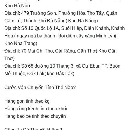
Kho Hà Nội)
Địa chỉ: 479 Trường Sơn, Phường Hòa Thọ Tây, Quận
Cẩm Lệ, Thành Phố Đà Nẵng( Kho Đà Nẵng)
Địa chỉ: Số 10 Quốc Lộ 1A, Suối Hiệp, Diên Khánh, Khánh
Hoà ( ngay ngã ba thành , đối diện cây xăng Minh Lý )(
Kho Nha Trang)
Địa chỉ: 70 Mai Chí Thọ, Cái Răng, Cần Thơ( Kho Cần
Thơ)
Địa chỉ: Số 68 đường 10 Tháng 3, xã Cư Ebur, TP. Buôn
Mê Thuộc, Đắk Lắk( kho Đắk Lắk)
Cước Vận Chuyển Tính Thế Nào?
Hàng gọn tính theo kg
Hàng cồng kềnh tính theo khối
Hàng bao xe tính theo chuyến
Công Ty Có Thu Hộ không?