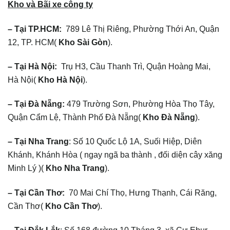
Kho và Bãi xe công ty
– Tại TP.HCM:
789 Lê Thị Riêng, Phường Thới An, Quận
12, TP. HCM(
Kho Sài Gòn
).
– Tại Hà Nội:
Trụ H3, Cầu Thanh Trì, Quận Hoàng Mai,
Hà Nội(
Kho Hà Nội
).
– Tại Đà Nẵng:
479 Trường Sơn, Phường Hòa Thọ Tây,
Quận Cẩm Lệ, Thành Phố Đà Nẵng(
Kho Đà Nẵng
).
– Tại Nha Trang
: Số 10 Quốc Lộ 1A, Suối Hiệp, Diên
Khánh, Khánh Hòa ( ngay ngã ba thành , đối diện cây xăng
Minh Lý )(
Kho Nha Trang
).
– Tại Cần Thơ:
70 Mai Chí Thọ, Hưng Thạnh, Cái Răng,
Cần Thơ(
Kho Cần Thơ
).
– Tại Đắk Lắk
: Số 168 đường 10 Tháng 3, xã Cư Ebur,