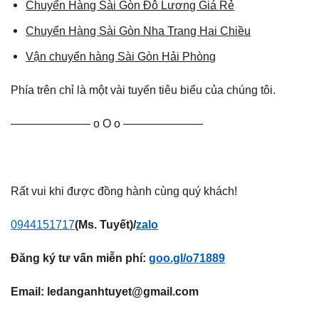
Chuyển Hàng Sài Gòn Đô Lương Giá Rẻ
Chuyển Hàng Sài Gòn Nha Trang Hai Chiều
Vận chuyển hàng Sài Gòn Hải Phòng
Phía trên chỉ là một vài tuyến tiêu biểu của chúng tôi.
——————— ο Ο ο ———————
Rất vui khi được đồng hành cùng quý khách!
0944151717
(Ms. Tuyết)/
zalo
Đăng ký tư vấn miễn phí:
goo.gl/o71889
Email:
ledanganhtuyet@gmail.com