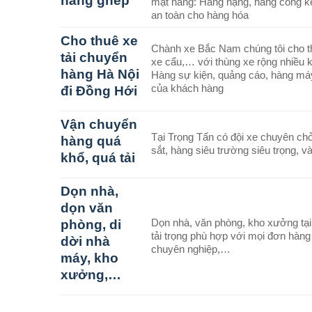
hàng ghép
mặt hàng: Hàng nặng, hàng cồng 
an toàn cho hàng hóa
Cho thuê xe
Chành xe Bắc Nam chúng tôi cho thuê
tải chuyển
xe cẩu,… với thùng xe rộng nhiều k
hàng Hà Nội
Hàng sự kiện, quảng cáo, hàng máy
của khách hàng
đi Đồng Hới
Vận chuyển
Tại Trọng Tấn có đội xe chuyên ch
hàng quá
sắt, hàng siêu trường siêu trọng, v
khổ, quá tải
Dọn nhà,
dọn văn
phòng, di
Dọn nhà, văn phòng, kho xưởng tại 
tải trọng phù hợp với mọi đơn hàng
dời nhà
chuyên nghiệp,…
máy, kho
xưởng,…