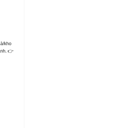
hà/kho
ành.
👉