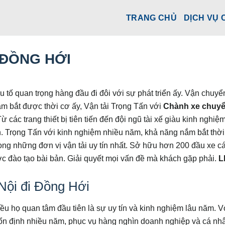
TRANG CHỦ
DỊCH VỤ 
 ĐỒNG HỚI
yếu tố quan trọng hàng đầu đi đôi với sự phát triển ấy. Vận chuy
ắm bắt được thời cơ ấy, Vận tải Trọng Tấn với
Chành xe chuy
 các trang thiết bị tiên tiến đến đội ngũ tài xế giàu kinh nghiệ
 Trọng Tấn với kinh nghiệm nhiều năm, khả năng nắm bắt thời
trong những đơn vị vận tải uy tín nhất. Sở hữu hơn 200 đầu xe cá
ợc đào tạo bài bản. Giải quyết mọi vấn đề mà khách gặp phải.
L
 Nội đi Đồng Hới
u họ quan tâm đầu tiên là sự uy tín và kinh nghiệm lâu năm. V
ổn định nhiều năm, phục vụ hàng nghìn doanh nghiệp và cá nh