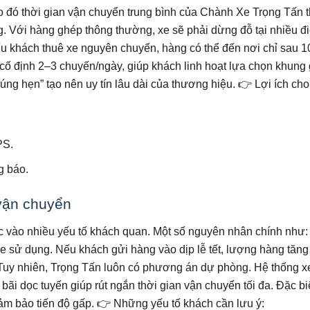
 đó thời gian vận chuyển trung bình của Chành Xe Trọng Tấn
g. Với hàng ghép thông thường, xe sẽ phải dừng đỗ tại nhiều đ
nếu khách thuê xe nguyên chuyến, hàng có thể đến nơi chỉ sau 
e cố định 2–3 chuyến/ngày, giúp khách linh hoạt lựa chọn khung
úng hẹn” tạo nên uy tín lâu dài của thương hiệu.
👉 Lợi ích ch
PS.
g báo.
vận chuyển
ộc vào nhiều yếu tố khách quan. Một số nguyên nhân chính như: 
i xe sử dụng. Nếu khách gửi hàng vào dịp lễ tết, lượng hàng tăng
Tuy nhiên, Trọng Tấn luôn có phương án dự phòng. Hệ thống xe
 bãi dọc tuyến giúp rút ngắn thời gian vận chuyển tối đa. Đặc bi
ảm bảo tiến độ gấp.
👉 Những yếu tố khách cần lưu ý: