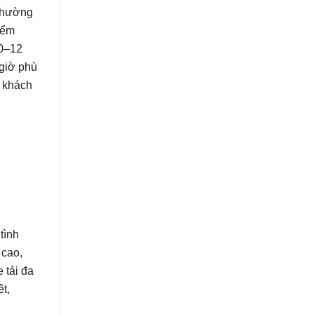
 thường
iểm
10–12
 giờ phù
o khách
tình
 cao,
 tải đa
ệt,