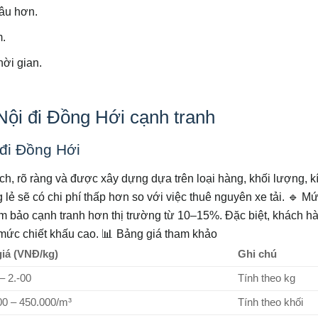
lâu hơn.
m.
hời gian.
ội đi Đồng Hới cạnh tranh
đi Đồng Hới
h, rõ ràng và được xây dựng dựa trên loại hàng, khối lượng, k
ẻ sẽ có chi phí thấp hơn so với việc thuê nguyên xe tải.
🔹 Mứ
ảm bảo cạnh tranh hơn thị trường từ 10–15%. Đặc biệt, khách h
ức chiết khấu cao.
📊 Bảng giá tham khảo
iá (VNĐ/kg)
Ghi chú
– 2.-00
Tính theo kg
00 – 450.000/m³
Tính theo khối