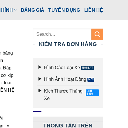
CHÍNH
BẢNG GIÁ
TUYỂN DỤNG
LIÊN HỆ
KIỂM TRA ĐƠN HÀNG
ển bằng
ển
Hình Các Loại Xe
m. Đáp
 cơ kịp
Hình Ảnh Hoạt Động
c loại
IÊN HỆ
Kích Thước Thùng
Xe
ới
TRỌNG TẤN TRÊN
ân.
🔹