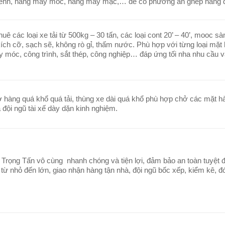
kềnh, hàng máy móc, hàng may mặc,… để có phương án ghép hàng
 các loại xe tải từ 500kg – 30 tấn, các loại cont 20’ – 40’, mooc sà
ích cỡ, sạch sẽ, không rò gỉ, thấm nước. Phù hợp với từng loại mặt
 móc, công trình, sắt thép, công nghiệp… đáp ứng tối nha nhu cầu 
ở hàng quá khổ quá tải, thùng xe dài quá khổ phù hợp chở các mặt 
à đội ngũ tài xế dày dặn kinh nghiệm.
Trọng Tấn vô cùng nhanh chóng và tiện lợi, đảm bảo an toàn tuyệt đ
 từ nhỏ đến lớn, giao nhận hàng tận nhà, đội ngũ bốc xếp, kiểm kê, đ