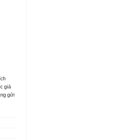
ích
c giá
àng gửi