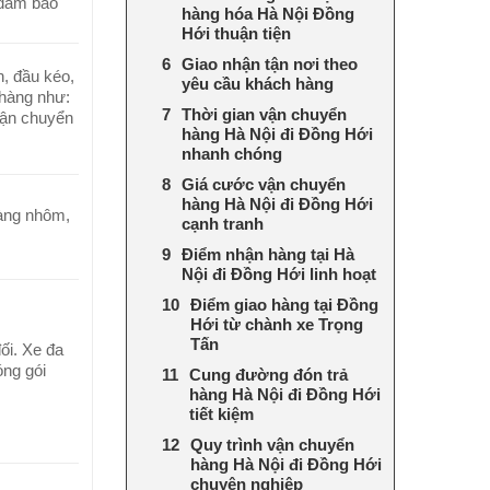
 đảm bảo
hàng hóa Hà Nội Đồng
Hới thuận tiện
Giao nhận tận nơi theo
n, đầu kéo,
yêu cầu khách hàng
 hàng như:
Thời gian vận chuyển
vận chuyển
hàng Hà Nội đi Đồng Hới
nhanh chóng
Giá cước vận chuyển
hàng Hà Nội đi Đồng Hới
hàng nhôm,
cạnh tranh
Điểm nhận hàng tại Hà
Nội đi Đồng Hới linh hoạt
Điểm giao hàng tại Đồng
Hới từ chành xe Trọng
Tấn
ối. Xe đa
óng gói
Cung đường đón trả
hàng Hà Nội đi Đồng Hới
tiết kiệm
Quy trình vận chuyển
hàng Hà Nội đi Đồng Hới
chuyên nghiệp