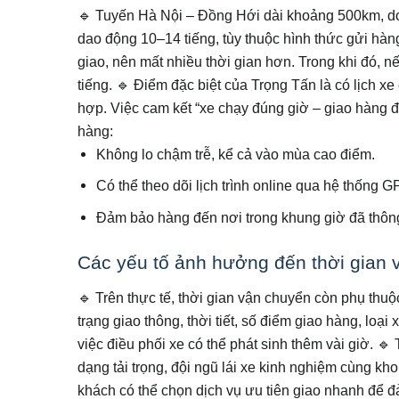
🔹 Tuyến Hà Nội – Đồng Hới dài khoảng 500km, do
dao động 10–14 tiếng, tùy thuộc hình thức gửi hàn
giao, nên mất nhiều thời gian hơn. Trong khi đó, 
tiếng.
🔹 Điểm đặc biệt của Trọng Tấn là có lịch x
hợp. Việc cam kết “xe chạy đúng giờ – giao hàng đ
hàng:
Không lo chậm trễ, kể cả vào mùa cao điểm.
Có thể theo dõi lịch trình online qua hệ thống G
Đảm bảo hàng đến nơi trong khung giờ đã thôn
Các yếu tố ảnh hưởng đến thời gian 
🔹 Trên thực tế, thời gian vận chuyển còn phụ thu
trạng giao thông, thời tiết, số điểm giao hàng, loạ
việc điều phối xe có thể phát sinh thêm vài giờ.
🔹 
dạng tải trọng, đội ngũ lái xe kinh nghiệm cùng kho
khách có thể chọn dịch vụ ưu tiên giao nhanh để đ