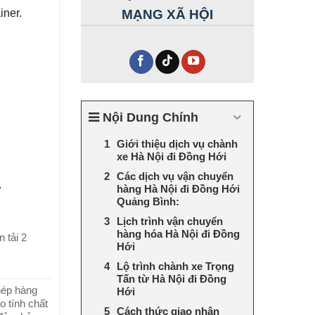
iner.
MẠNG XÃ HỘI
Nội Dung Chính
Giới thiệu dịch vụ chành
xe Hà Nội đi Đồng Hới
Các dịch vụ vận chuyển
.
hàng Hà Nội đi Đồng Hới
Quảng Bình:
Lịch trình vận chuyển
hàng hóa Hà Nội đi Đồng
 tải 2
Hới
Lộ trình chành xe Trọng
Tấn từ Hà Nội đi Đồng
hép hàng
Hới
o tính chất
Cách thức giao nhận