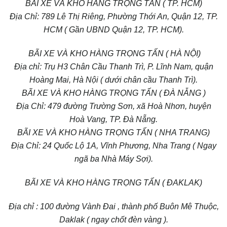
BÃI XE VÀ KHO HÀNG TRỌNG TẤN ( TP. HCM)
Địa Chỉ: 789 Lê Thị Riêng, Phường Thới An, Quận 12, TP.
HCM ( Gần UBND Quận 12, TP. HCM).
BÃI XE VÀ KHO HÀNG TRỌNG TẤN ( HÀ NỘI)
Địa chỉ: Trụ H3 Chân Cầu Thanh Trì, P. Lĩnh Nam, quận
Hoàng Mai, Hà Nội ( dưới chân cầu Thanh Trì).
BÃI XE VÀ KHO HÀNG TRỌNG TẤN ( ĐÀ NẴNG )
Địa Chỉ: 479 đường Trường Sơn, xã Hoà Nhơn, huyện
Hoà Vang, TP. Đà Nẵng.
BÃI XE VÀ KHO HÀNG TRỌNG TẤN ( NHA TRANG)
Địa Chỉ: 24 Quốc Lộ 1A, Vĩnh Phương, Nha Trang ( Ngay
ngã ba Nhà Máy Sợi).
BÃI XE VÀ KHO HÀNG TRỌNG TẤN ( ĐAKLAK)
Địa chỉ : 100 đường Vành Đai , thành phố Buôn Mê Thuộc,
Daklak ( ngay chốt đèn vàng ).