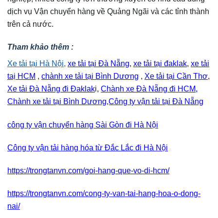
dịch vụ Vận chuyển hàng về Quảng Ngãi và các tỉnh thành
trên cả nước.
Tham khảo thêm :
Xe tải tại Hà Nội,
xe tải tại Đà Nẵng
,
xe tải tại đaklak
,
xe tải
taị HCM
,
chành xe tải tại Bình Dương
,
Xe tải tại Cần Thơ
,
Xe tải Đà Nẵng đi Đaklak
i,
Chành xe Đà Nẵng đi HCM,
Chành xe tải tại Bình Dương,Công ty vận tải tại Đà Nẵng
công ty vận chuyển hàng Sài Gòn đi Hà Nội
Công ty vận tải hàng hóa từ Đắc Lắc đi Hà Nội
https://trongtanvn.com/goi-hang-que-vo-di-hcm/
https://trongtanvn.com/cong-ty-van-tai-hang-hoa-o-dong-
nai/