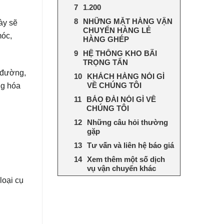
1.200
NHỮNG MẶT HÀNG VẬN
ày sẽ
CHUYỂN HÀNG LẺ
móc,
HÀNG GHÉP
HỆ THỐNG KHO BÃI
TRỌNG TẤN
n đường,
KHÁCH HÀNG NÓI GÌ
ng hóa
VỀ CHÚNG TÔI
BÁO ĐÀI NÓI GÌ VỀ
CHÚNG TÔI
Những câu hỏi thường
gặp
Tư vấn và liên hệ báo giá
Xem thêm một số dịch
vụ vận chuyển khác
loại cụ