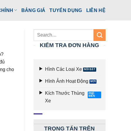
CHÍNH
BẢNG GIÁ
TUYỂN DỤNG
LIÊN HỆ
KIỂM TRA ĐƠN HÀNG
o?
 đủ
Hình Các Loại Xe
àng cho
Hình Ảnh Hoạt Động
Kích Thước Thùng
Xe
TRỌNG TẤN TRÊN