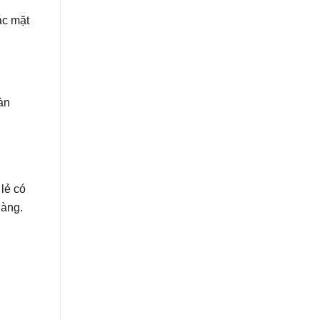
ác mặt
àn
lẻ có
hàng.