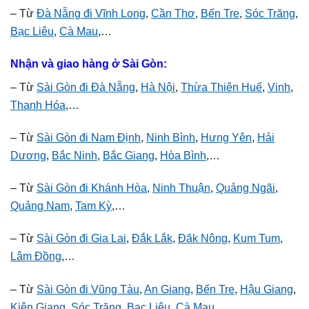
– Từ
Đà Nẵng đi Vĩnh Long
,
Cần Thơ
,
Bến Tre
,
Sóc Trăng
,
Bạc Liêu
,
Cà Mau
,…
Nhận và giao hàng ở Sài Gòn:
– Từ
Sài Gòn đi Đà Nẵng
,
Hà Nội
,
Thừa Thiên Huế
,
Vinh
,
Thanh Hóa
,…
– Từ
Sài Gòn đi Nam Định
,
Ninh Bình
,
Hưng Yên
,
Hải
Dương
,
Bắc Ninh
,
Bắc Giang
,
Hòa Bình
,…
– Từ
Sài Gòn đi Khánh Hòa
,
Ninh Thuận
,
Quảng Ngãi
,
Quảng Nam
,
Tam Kỳ
,…
– Từ
Sài Gòn đi Gia Lai
,
Đắk Lắk
,
Đăk Nông
,
Kum Tum
,
Lâm Đồng
,…
– Từ
Sài Gòn đi Vũng Tàu
,
An Giang
,
Bến Tre
,
Hậu Giang
,
Kiên Giang
,
Sóc Trăng
,
Bạc Liêu
,
Cà Mau
,…