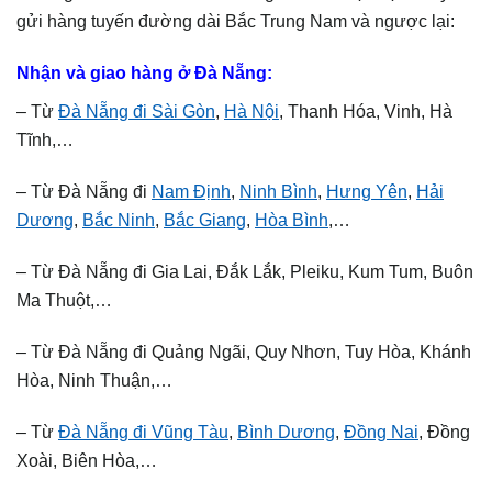
gửi hàng tuyến đường dài Bắc Trung Nam và ngược lại:
Nhận và giao hàng ở Đà Nẵng:
– Từ
Đà Nẵng đi Sài Gòn
,
Hà Nội
, Thanh Hóa, Vinh, Hà
Tĩnh,…
– Từ Đà Nẵng đi
Nam Định
,
Ninh Bình
,
Hưng Yên
,
Hải
Dương
,
Bắc Ninh
,
Bắc Giang
,
Hòa Bình
,…
– Từ Đà Nẵng đi Gia Lai, Đắk Lắk, Pleiku, Kum Tum, Buôn
Ma Thuột,…
– Từ Đà Nẵng đi Quảng Ngãi, Quy Nhơn, Tuy Hòa, Khánh
Hòa, Ninh Thuận,…
– Từ
Đà Nẵng đi Vũng Tàu
,
Bình Dương
,
Đồng Nai
, Đồng
Xoài, Biên Hòa,…