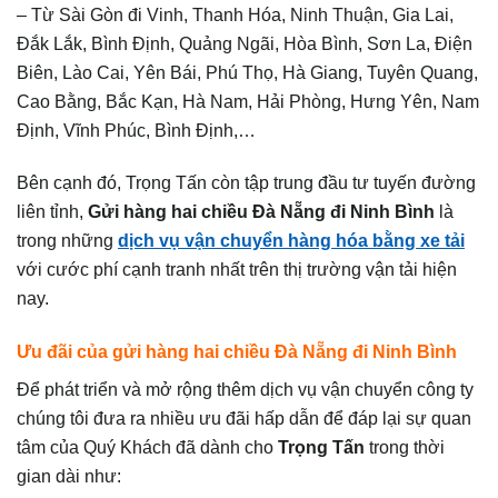
– Từ Sài Gòn đi Vinh, Thanh Hóa, Ninh Thuận, Gia Lai,
Đắk Lắk, Bình Định, Quảng Ngãi, Hòa Bình, Sơn La, Điện
Biên, Lào Cai, Yên Bái, Phú Thọ, Hà Giang, Tuyên Quang,
Cao Bằng, Bắc Kạn, Hà Nam, Hải Phòng, Hưng Yên, Nam
Định, Vĩnh Phúc, Bình Định,…
Bên cạnh đó, Trọng Tấn còn tập trung đầu tư tuyến đường
liên tỉnh,
Gửi hàng hai chiều Đà Nẵng đi Ninh Bình
là
trong những
dịch vụ vận chuyển hàng hóa bằng xe tải
với cước phí cạnh tranh nhất trên thị trường vận tải hiện
nay.
Ưu đãi của
gửi hàng hai chiều Đà Nẵng đi Ninh Bình
Để phát triển và mở rộng thêm dịch vụ vận chuyển công ty
chúng tôi đưa ra nhiều ưu đãi hấp dẫn để đáp lại sự quan
tâm của Quý Khách đã dành cho
Trọng Tấn
trong thời
gian dài như: