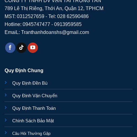
CÔNG TY TNHH DV VẬN TẢI TRỌNG TẤN
789 Lê Thị Riêng, Thới An, Quận 12, TPHCM
MST: 0312527659 - Tel: 028 62590486
Hotline: 0945747477 - 0913959585
EmaiL: Tranthanhdoanshs@gmail.com
Quy Định Chung
Quy Định Đền Bù
Quy Định Vận Chuyển
Quy Định Thanh Toán
Chính Sách Bảo Mật
Câu Hỏi Thường Gặp