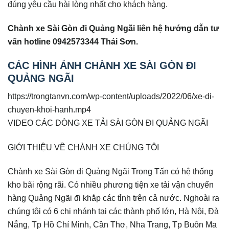
đúng yêu cầu hài lòng nhất cho khách hàng.
Chành xe Sài Gòn đi Quảng Ngãi liên hệ hướng dẫn tư
vấn hotline 0942573344 Thái Sơn.
CÁC HÌNH ẢNH CHÀNH XE SÀI GÒN ĐI
QUẢNG NGÃI
https://trongtanvn.com/wp-content/uploads/2022/06/xe-di-
chuyen-khoi-hanh.mp4
VIDEO CÁC DÒNG XE TẢI SÀI GÒN ĐI QUẢNG NGÃI
GIỚI THIỆU VỀ CHÀNH XE CHÚNG TÔI
Chành xe Sài Gòn đi Quảng Ngãi Trọng Tấn có hệ thống
kho bãi rộng rãi. Có nhiều phương tiện xe tải vận chuyển
hàng Quảng Ngãi đi khắp các tỉnh trên cả nước. Nghoài ra
chúng tôi có 6 chi nhánh tại các thành phố lớn, Hà Nội, Đà
Nẵng, Tp Hồ Chí Minh, Cần Thơ, Nha Trang, Tp Buôn Ma