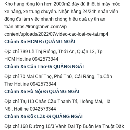
Kho hàng rộng lớn hơn 2000m2 đầy đủ thiết bị máy móc
xe nâng, xe trung chuyển. Nhận hàng 24/24h nhân viên
đông đủ làm việc nhanh chóng hiệu quả uy tín an
toàn.https://trongtanvn.com/wp-
content/uploads/2022/07/video-cac-loai-xe-tai.mp4
Chành Xe HCM Đi QUẢNG NGÃI
Địa chỉ 789 Lê Thị Riêng, Thới An, Quận 12, Tp
HCM Hotline 0942573344
Chành Xe Cần Thơ Đi QUẢNG NGÃI
Địa chỉ 70 Mai Chí Thọ, Phú Thứ, Cái Răng, Tp.Cần
Thơ Hotline 0942573344
Chành Xe Hà Nội Đi QUẢNG NGÃI
Địa chỉ Trụ H3 Chân Cầu Thanh Trì, Hoàng Mai, Hà
Nội, Hotline 0942573344
Chành Xe Đăk Lăk Đi QUẢNG NGÃI
Địa chỉ 168 Đường 10/3 Vành Đai Tp Buôn Ma Thuột Đăk