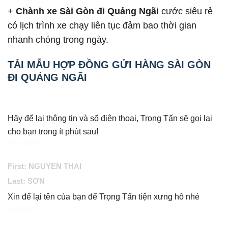
+
Chành xe Sài Gòn đi Quảng Ngãi
cước siêu rẻ
có lịch trình xe chạy liên tục đảm bao thời gian
nhanh chóng trong ngày.
TẢI MẪU HỢP ĐỒNG GỬI HÀNG SÀI GÒN
ĐI QUẢNG NGÃI
GỌI CHO TÔI
Hãy để lại thông tin và số điện thoại, Trọng Tấn sẽ gọi lại
cho bạn trong ít phút sau!
Tên Và Họ *
First: NGUYEN THAI
Last: SƠN
Xin để lại tên của bạn để Trọng Tấn tiện xưng hô nhé
Numbers *