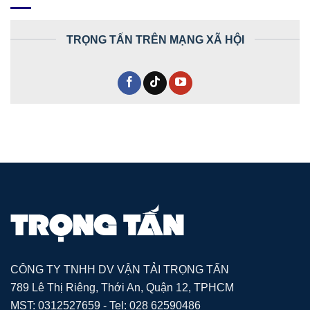
TRỌNG TẤN TRÊN MẠNG XÃ HỘI
CÔNG TY TNHH DV VẬN TẢI TRỌNG TẤN
789 Lê Thị Riêng, Thới An, Quận 12, TPHCM
MST: 0312527659 - Tel: 028 62590486