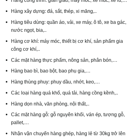
Hàng công trình: giàn giáo, máy móc, xe múc, xe lu,…
Hàng xây dựng: đá, sắt, thép, xi măng,..
Hàng tiêu dùng: quần áo, vải, xe máy, ô tô, xe ba gác,
nước ngọt, bia,..
Hàng cơ khí: máy móc, thiết bị cơ khí, sản phẩm gia
công cơ khí,..
Các mặt hàng thực phẩm, nông sản, phân bón,…
Hàng bao bì, bao bột, bao phụ gia,…
Hàng thùng phuy: phuy dầu, nhớt, keo,…
Các loại hàng quá khổ, quá tải, hàng cồng kềnh,..
Hàng dọn nhà, văn phòng, nội thất,..
Các mặt hàng gỗ: gỗ nguyên khối, ván ép, tượng gỗ,
pallet,…
Nhận vận chuyển hàng ghép, hàng lẻ từ 30kg trở lên