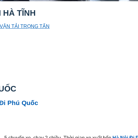
HÀ TĨNH
VẬN TẢI TRỌNG TẤN
QUỐC
 Đi Phú Quốc
 – 5 chuyến xe, chạy 2 chiều. Thời gian xe xuất bến
Hà Nội Đi 