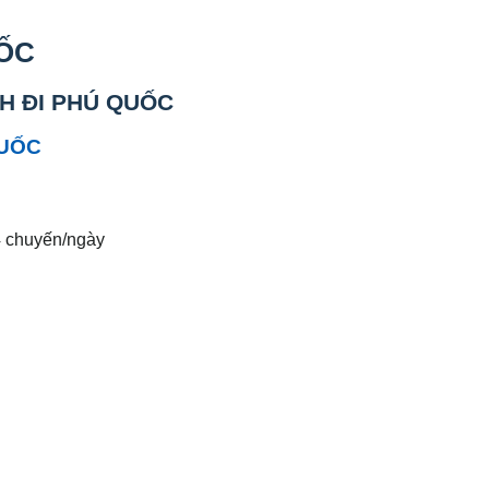
ỐC
NH ĐI PHÚ QUỐC
UỐC
4 chuyến/ngày