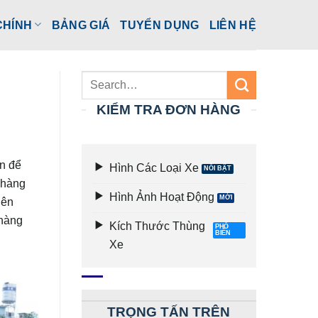
CHÍNH
BẢNG GIÁ
TUYỂN DỤNG
LIÊN HỆ
KIỂM TRA ĐƠN HÀNG
n để
Hình Các Loại Xe
 hàng
Hình Ảnh Hoạt Động
viên
 hàng
Kích Thước Thùng
Xe
TRỌNG TẤN TRÊN