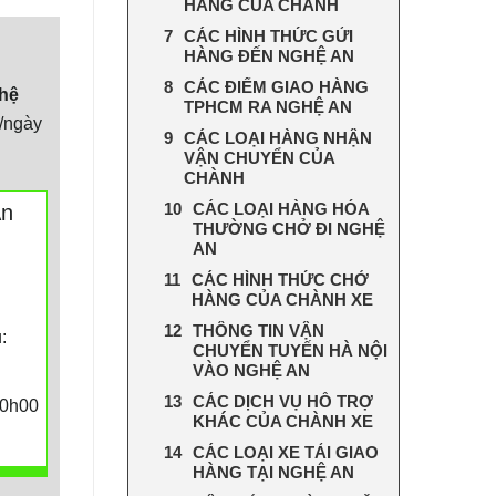
HÀNG CỦA CHÀNH
CÁC HÌNH THỨC GỬI
HÀNG ĐẾN NGHỆ AN
CÁC ĐIỂM GIAO HÀNG
hệ
TPHCM RA NGHỆ AN
/ngày
CÁC LOẠI HÀNG NHẬN
VẬN CHUYỂN CỦA
CHÀNH
CÁC LOẠI HÀNG HÓA
An
THƯỜNG CHỞ ĐI NGHỆ
AN
:
CÁC HÌNH THỨC CHỞ
HÀNG CỦA CHÀNH XE
THÔNG TIN VẬN
:
CHUYỂN TUYẾN HÀ NỘI
VÀO NGHỆ AN
CÁC DỊCH VỤ HỖ TRỢ
20h00
KHÁC CỦA CHÀNH XE
CÁC LOẠI XE TẢI GIAO
HÀNG TẠI NGHỆ AN