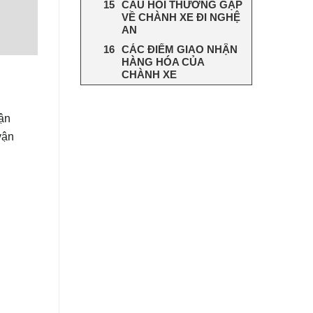
CÂU HỎI THƯỜNG GẶP
VỀ CHÀNH XE ĐI NGHỆ
AN
CÁC ĐIỂM GIAO NHẬN
HÀNG HÓA CỦA
CHÀNH XE
ận
ận