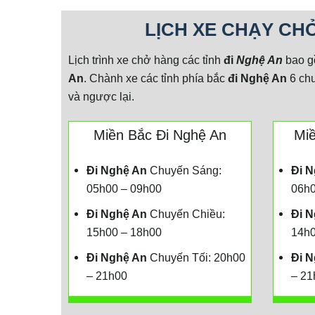
LỊCH XE CHẠY CHƠ
Lịch trình xe chở hàng các tỉnh
đi
Nghệ An
bao gồ
An
. Chành xe các tỉnh phía bắc
đi
Nghệ An
6 chu
và ngược lại.
Miền Bắc Đi Nghệ An
Miê
Đi
Ng
hệ
An
Chuyến Sáng:
Đi
N
05h00 – 09h00
06h0
Đi
Nghệ An
Chuyến Chiều:
Đi
N
15h00 – 18h00
14h0
Đi
Nghệ An
Chuyến Tối: 20h00
Đi N
– 21h00
– 21