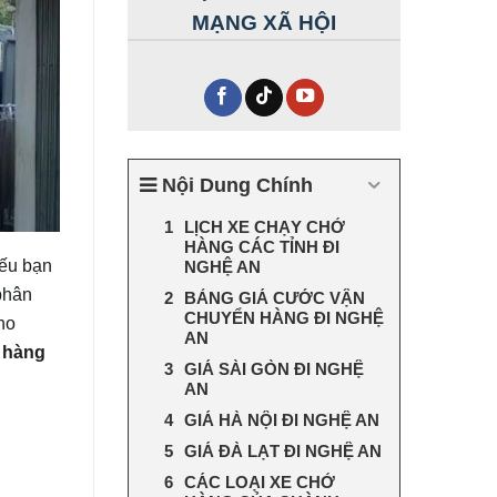
MẠNG XÃ HỘI
Nội Dung Chính
LỊCH XE CHẠY CHỞ
HÀNG CÁC TỈNH ĐI
ếu bạn
NGHỆ AN
phân
BẢNG GIÁ CƯỚC VẬN
CHUYỂN HÀNG ĐI NGHỆ
kho
AN
 hàng
GIÁ SÀI GÒN ĐI NGHỆ
AN
GIÁ HÀ NỘI ĐI NGHỆ AN
GIÁ ĐÀ LẠT ĐI NGHỆ AN
CÁC LOẠI XE CHỞ