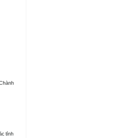
. Chành
́c tỉnh