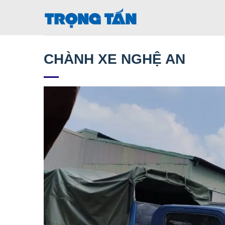
Bỏ
qua
nội
dung
CHÀNH XE NGHỆ AN