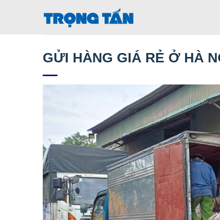
Bỏ
qua
nội
dung
GỬI HÀNG GIÁ RẺ Ở HÀ N