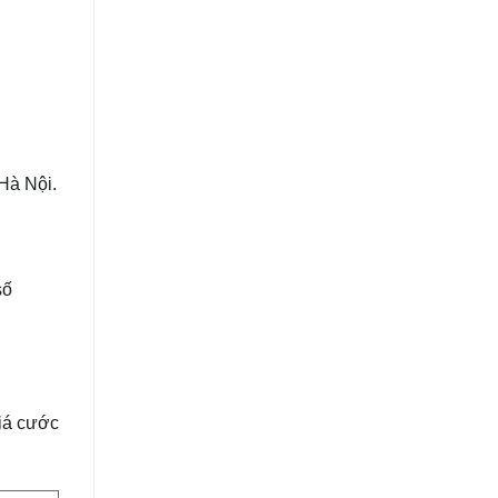
 Hà Nội.
số
giá cước