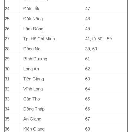
24
Đắk Lắk
47
25
Đắk Nông
48
26
Lâm Đồng
49
27
Tp. Hồ Chí Minh
41, từ 50 – 59
28
Đồng Nai
39, 60
29
Bình Dương
61
30
Long An
62
31
Tiền Giang
63
32
Vĩnh Long
64
33
Cần Thơ
65
34
Đồng Tháp
66
35
An Giang
67
36
Kiên Giang
68