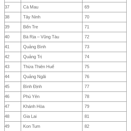
37
Cà Mau
69
38
Tây Ninh
70
39
Bến Tre
71
40
Bà Rịa – Vũng Tàu
72
41
Quảng Bình
73
42
Quảng Trị
74
43
Thừa Thiên Huế
75
44
Quảng Ngãi
76
45
Bình Định
77
46
Phú Yên
78
47
Khánh Hòa
79
48
Gia Lai
81
49
Kon Tum
82