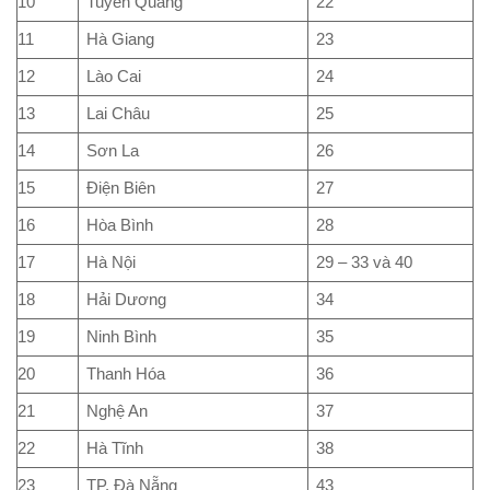
10
Tuyên Quang
22
11
Hà Giang
23
12
Lào Cai
24
13
Lai Châu
25
14
Sơn La
26
15
Điện Biên
27
16
Hòa Bình
28
17
Hà Nội
29 – 33 và 40
18
Hải Dương
34
19
Ninh Bình
35
20
Thanh Hóa
36
21
Nghệ An
37
22
Hà Tĩnh
38
23
TP. Đà Nẵng
43