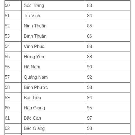
50
Sóc Trăng
83
51
Trà Vinh
84
52
Ninh Thuận
85
53
Bình Thuận
86
54
Vĩnh Phúc
88
55
Hưng Yên
89
56
Hà Nam
90
57
Quảng Nam
92
58
Bình Phước
93
59
Bạc Liêu
94
60
Hậu Giang
95
61
Bắc Cạn
97
62
Bắc Giang
98