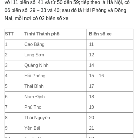
với 11 biển số: 41 và từ 50 đến 59; tiếp theo là Hà Nội, có
06 biển số: 29 – 33 và 40; sau đó là Hải Phòng và Đồng
Nai, mỗi nơi có 02 biển số xe.
STT
Tỉnh/ Thành phố
Biển số xe
1
Cao Bằng
11
2
Lạng Sơn
12
3
Quảng Ninh
14
4
Hải Phòng
15 – 16
5
Thái Bình
17
6
Nam Định
18
7
Phú Thọ
19
8
Thái Nguyên
20
9
Yên Bái
21