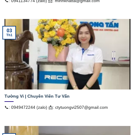
📞: 0941134774 (zalo) 📩: minhkhatta@gmail.com
03
Th1
Tường Vi | Chuyên Viên Tư Vấn
📞: 0949472244 (zalo) 📩: ctytuongvi2507@gmail.com