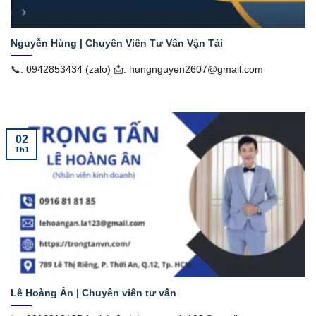
Nguyễn Hùng | Chuyên Viên Tư Vấn Vận Tải
📞: 0942853434 (zalo) 📩: hungnguyen2607@gmail.com
02
Th1
Lê Hoàng Ân | Chuyên viên tư vấn