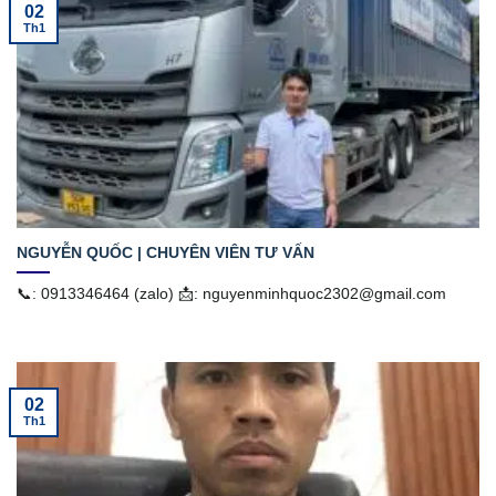
02
Th1
NGUYỄN QUỐC | CHUYÊN VIÊN TƯ VẤN
📞: 0913346464 (zalo) 📩: nguyenminhquoc2302@gmail.com
02
Th1