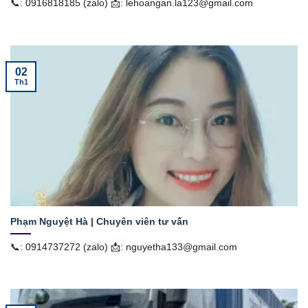
📞: 0916818185 (zalo) 📩: lehoangan.la123@gmail.com
02
Th1
Phạm Nguyệt Hà | Chuyên viên tư vấn
📞: 0914737272 (zalo) 📩: nguyetha133@gmail.com