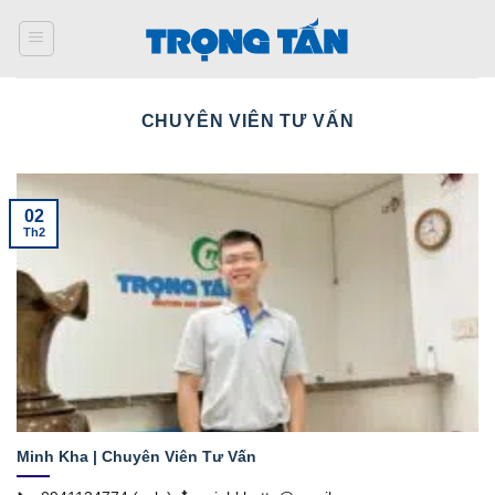
Bỏ
qua
nội
dung
CHUYÊN VIÊN TƯ VẤN
02
Th2
Minh Kha | Chuyên Viên Tư Vấn