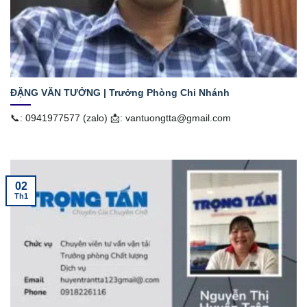
ĐẶNG VĂN TƯỞNG | Trưởng Phòng Chi Nhánh
📞: 0941977577 (zalo) 📩: vantuongtta@gmail.com
02
Th1