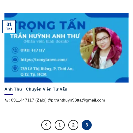
01
Th1
Anh Thư | Chuyên Viên Tư Vấn
📞: 0911447117 (Zalo) 📩: tranthuyn93tta@gmail.com
1
2
3