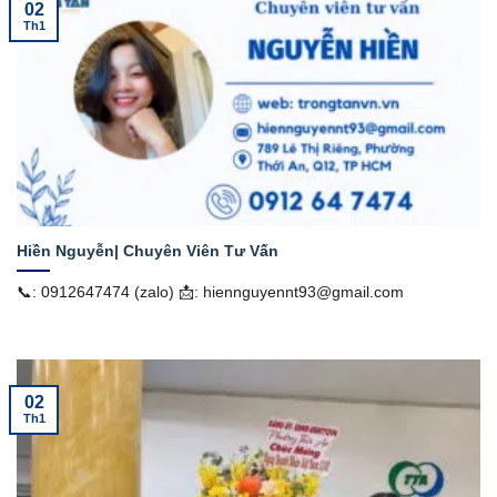
02
Th1
Hiền Nguyễn| Chuyên Viên Tư Vấn
📞: 0912647474 (zalo) 📩: hiennguyennt93@gmail.com
02
Th1