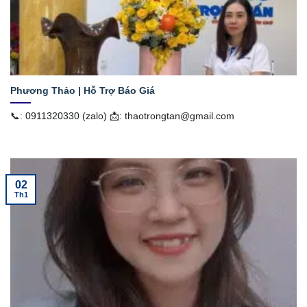
Phương Thảo | Hỗ Trợ Báo Giá
📞: 0911320330 (zalo) 📩: thaotrongtan@gmail.com
02
Th1