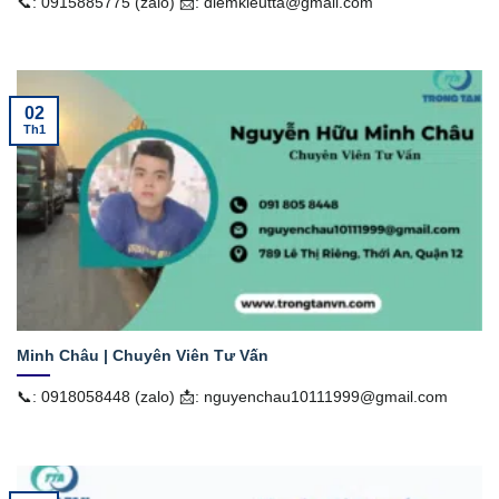
📞: 0915885775 (zalo) 📩: diemkieutta@gmail.com
02
Th1
Minh Châu | Chuyên Viên Tư Vấn
📞: 0918058448 (zalo) 📩: nguyenchau10111999@gmail.com