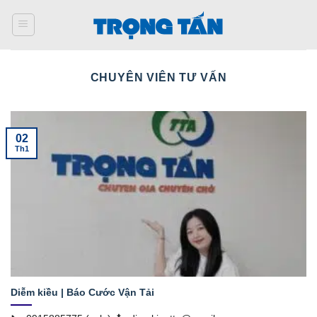
Bỏ
qua
nội
dung
CHUYÊN VIÊN TƯ VẤN
02
Th1
Diễm kiều | Báo Cước Vận Tải