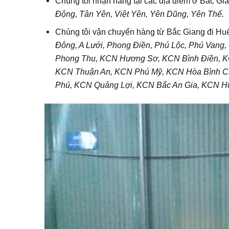
Chúng tôi nhận hàng tại các địa điểm ở Bắc Gi
Động, Tân Yên, Việt Yên, Yên Dũng, Yên Thế.
Chúng tôi vận chuyển hàng từ Bắc Giang đi Huế
Đông, A Lưới, Phong Điền, Phú Lộc, Phú Van
Phong Thu, KCN Hương Sơ, KCN Bình Điền, 
KCN Thuận An, KCN Phú Mỹ, KCN Hòa Bình C
Phú, KCN Quảng Lợi, KCN Bắc An Gia, KCN 