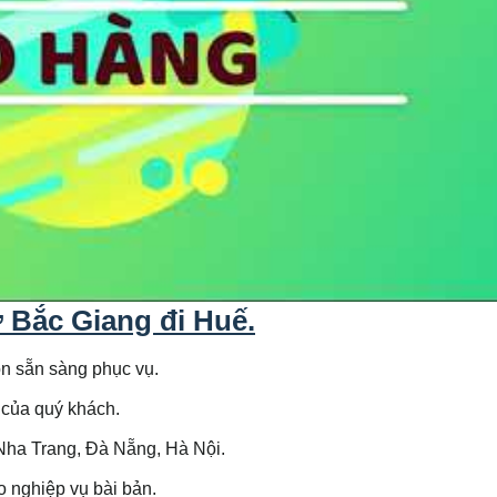
ừ Bắc Giang đi
Huế
.
uôn sẵn sàng phục vụ.
u của quý khách.
 Nha Trang, Đà Nẵng, Hà Nội.
o nghiệp vụ bài bản.