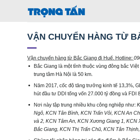
Bỏ
qua
nội
dung
VẬN CHUYỂN HÀNG TỪ BẮ
Vận chuyển hàng từ Bắc Giang đi
Huế
. Hotline:
09
Bắc Giang là một tỉnh thuộc vùng đông bắc Việt
trung tâm Hà Nội là 50 km.
Năm 2017, cốc độ tăng trưởng kinh tế 13,3%, 
hút đầu tư DDI tổng vốn 27.000 tỷ đồng và FDI 
Nơi này tập trung nhiều khu công nghiệp như:
K
Ngô, KCN Tân Bình, KCN Trấn Vôi, KCN An C
và 2, KCN Tâm An, KCN Xương Giang 1, KCN 
Bắc Giang, KCN Thị Trấn Chũ, KCN Tân Thịnh