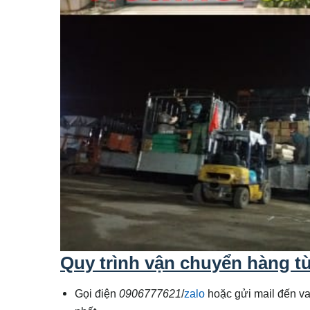
Quy trình vận chuyển hàng t
Gọi điện
0906777621
/
zalo
hoặc gửi mail đến v