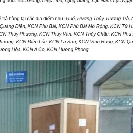
ang như:
Bắc Giang, Hiệp Hòa, Lạng Giang, Lục Nam, Lục Ngạ
 trả hàng tại các địa điểm như:
Huế, Hương Thủy, Hương Trà,
g, Quảng Điền, KCN Phú Bài, KCN Phú Bài Mở Rộng, KCN Tứ 
KCN Thủy Phương, KCN Thủy Vân, KCN Thủy Châu, KCN Phú 
hương, KCN Điền Lộc, KCN La Sơn, KCN Vĩnh Hưng, KCN Q
Hương Hòa, KCN A Co, KCN Hương Phong.