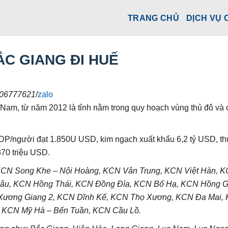
TRANG CHỦ
DỊCH VỤ 
C GIANG ĐI HUẾ
06777621
/
zalo
 Nam, từ năm 2012 là tỉnh nằm trong quy hoạch vùng thủ đô và
GDP/người đạt 1.850U USD, kim ngạch xuất khẩu 6,2 tỷ USD, th
870 triệu USD.
CN Song Khe – Nội Hoàng, KCN Vân Trung, KCN Việt Hàn, K
hâu, KCN Hồng Thái, KCN Đồng Đìa, KCN Bố Hạ, KCN Hồng G
Xương Giang 2, KCN Dĩnh Kế, KCN Thọ Xương, KCN Đa Mai,
, KCN Mỹ Hà – Bến Tuần, KCN Cầu Lồ.