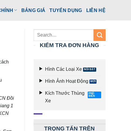
CHÍNH
BẢNG GIÁ
TUYỂN DỤNG
LIÊN HỆ
KIỂM TRA ĐƠN HÀNG
 cách
Hình Các Loại Xe
u
Hình Ảnh Hoạt Động
Kích Thước Thùng
CN Đồi
Xe
iang 1
 KCN
TRỌNG TẤN TRÊN