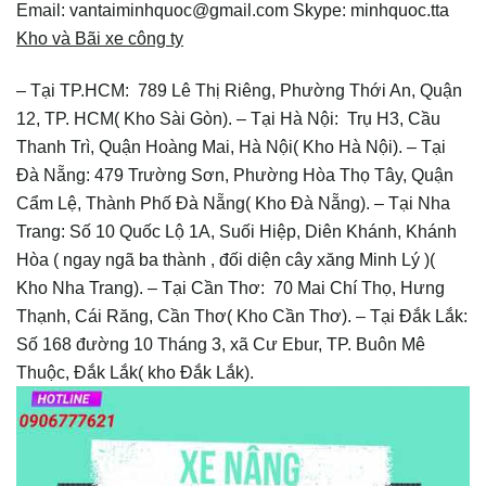
Email: vantaiminhquoc@gmail.com
Skype: minhquoc.tta
Kho và Bãi xe công ty
– Tại TP.HCM: 789 Lê Thị Riêng, Phường Thới An, Quận
12, TP. HCM( Kho Sài Gòn).
– Tại Hà Nội: Trụ H3, Cầu
Thanh Trì, Quận Hoàng Mai, Hà Nội( Kho Hà Nội).
– Tại
Đà Nẵng: 479 Trường Sơn, Phường Hòa Thọ Tây, Quận
Cẩm Lệ, Thành Phố Đà Nẵng( Kho Đà Nẵng).
– Tại Nha
Trang: Số 10 Quốc Lộ 1A, Suối Hiệp, Diên Khánh, Khánh
Hòa ( ngay ngã ba thành , đối diện cây xăng Minh Lý )(
Kho Nha Trang).
– Tại Cần Thơ: 70 Mai Chí Thọ, Hưng
Thạnh, Cái Răng, Cần Thơ( Kho Cần Thơ).
– Tại Đắk Lắk:
Số 168 đường 10 Tháng 3, xã Cư Ebur, TP. Buôn Mê
Thuộc, Đắk Lắk( kho Đắk Lắk).