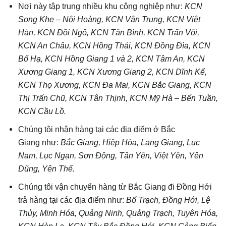
Nơi này tập trung nhiều khu công nghiệp như:
KCN
Song Khe – Nội Hoàng, KCN Vân Trung, KCN Việt
Hàn, KCN Đồi Ngô, KCN Tân Bình, KCN Trấn Vôi,
KCN An Châu, KCN Hồng Thái, KCN Đồng Đìa, KCN
Bố Hạ, KCN Hồng Giang 1 và 2, KCN Tâm An, KCN
Xương Giang 1, KCN Xương Giang 2, KCN Dĩnh Kế,
KCN Thọ Xương, KCN Đa Mai, KCN Bắc Giang, KCN
Thị Trấn Chũ, KCN Tân Thịnh, KCN Mỹ Hà – Bến Tuần,
KCN Cầu Lồ.
Chúng tôi nhận hàng tại các địa điểm ở Bắc
Giang như:
Bắc Giang, Hiệp Hòa, Lạng Giang, Lục
Nam, Lục Ngạn, Sơn Động, Tân Yên, Việt Yên, Yên
Dũng, Yên Thế.
Chúng tôi vận chuyển hàng từ Bắc Giang đi Đồng Hới
trả hàng tại các địa điểm như:
Bố Trạch, Đồng Hới, Lệ
Thủy, Minh Hóa, Quảng Ninh, Quảng Trạch, Tuyên Hóa,
KCN Hòn La, KCN Tây Bắc Đồng Hới, KCN Cảng Biển