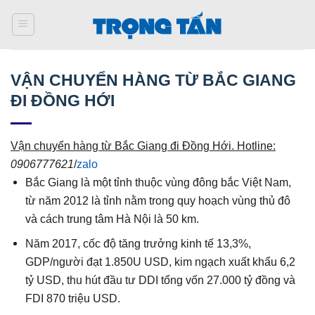
Bỏ
qua
nội
dung
VẬN CHUYỂN HÀNG TỪ BẮC GIANG
ĐI ĐỒNG HỚI
Vận chuyển hàng từ Bắc Giang đi
Đồng Hới
. Hotline:
0906777621
/
zalo
Bắc Giang là một tỉnh thuộc vùng đông bắc Việt Nam,
từ năm 2012 là tỉnh nằm trong quy hoạch vùng thủ đô
và cách trung tâm Hà Nội là 50 km.
Năm 2017, cốc độ tăng trưởng kinh tế 13,3%,
GDP/người đạt 1.850U USD, kim ngạch xuất khẩu 6,2
tỷ USD, thu hút đầu tư DDI tổng vốn 27.000 tỷ đồng và
FDI 870 triệu USD.