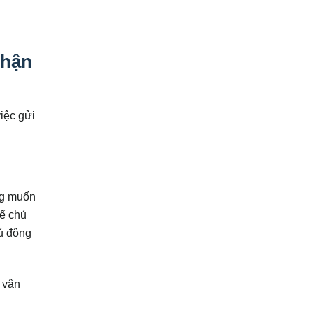
nhận
iệc gửi
ng muốn
hể chủ
hủ động
c vận