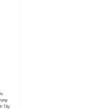
ếu
rung
nh Tây