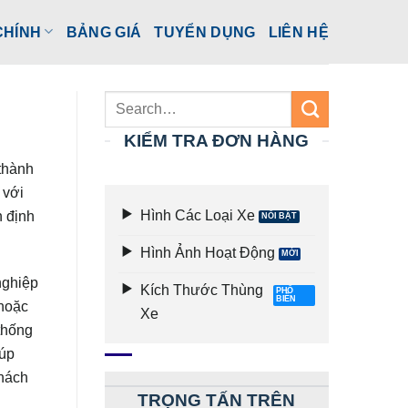
CHÍNH
BẢNG GIÁ
TUYỂN DỤNG
LIÊN HỆ
KIỂM TRA ĐƠN HÀNG
thành
 với
Hình Các Loại Xe
n định
Hình Ảnh Hoạt Động
nghiệp
Kích Thước Thùng
 hoặc
Xe
thống
iúp
khách
TRỌNG TẤN TRÊN