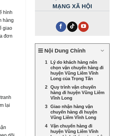
MẠNG XÃ HỘI
để hình
n hàng
ể giao
ủa đơn
Nội Dung Chính
m
Lý do khách hàng nên
chọn vận chuyển hàng đi
huyện Vũng Liêm Vĩnh
Long của Trọng Tấn
Quy trình vận chuyển
hàng đi huyện Vũng Liêm
 tranh
Vĩnh Long
m lại
Giao nhận hàng vận
chuyển hàng đi huyện
Vũng Liêm Vĩnh Long
Vận chuyển hàng đi
hận
huyện Vũng Liêm Vĩnh
heo dõi