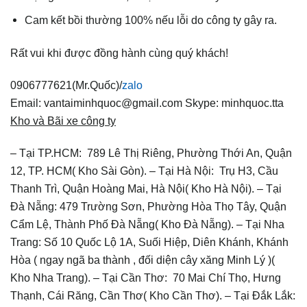
Cam kết bồi thường 100% nếu lỗi do công ty gây ra.
Rất vui khi được đồng hành cùng quý khách!
0906777621(Mr.Quốc)/
zalo
Email: vantaiminhquoc@gmail.com
Skype: minhquoc.tta
Kho và Bãi xe công ty
– Tại TP.HCM: 789 Lê Thị Riêng, Phường Thới An, Quận
12, TP. HCM( Kho Sài Gòn).
– Tại Hà Nội: Trụ H3, Cầu
Thanh Trì, Quận Hoàng Mai, Hà Nội( Kho Hà Nội).
– Tại
Đà Nẵng: 479 Trường Sơn, Phường Hòa Thọ Tây, Quận
Cẩm Lệ, Thành Phố Đà Nẵng( Kho Đà Nẵng).
– Tại Nha
Trang: Số 10 Quốc Lộ 1A, Suối Hiệp, Diên Khánh, Khánh
Hòa ( ngay ngã ba thành , đối diện cây xăng Minh Lý )(
Kho Nha Trang).
– Tại Cần Thơ: 70 Mai Chí Thọ, Hưng
Thạnh, Cái Răng, Cần Thơ( Kho Cần Thơ).
– Tại Đắk Lắk: