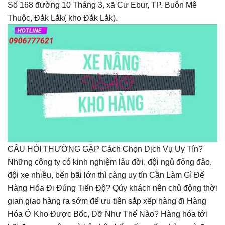
Số 168 đường 10 Tháng 3, xã Cư Ebur, TP. Buôn Mê
Thuộc, Đắk Lắk( kho Đắk Lắk).
CÂU HỎI THƯỜNG GẶP Cách Chọn Dịch Vụ Uy Tín?
Những công ty có kinh nghiệm lâu đời, đội ngủ đông đảo,
đội xe nhiều, bến bãi lớn thì càng uy tín Cần Làm Gì Để
Hàng Hóa Đi Đúng Tiến Độ? Qúy khách nên chủ động thời
gian giao hàng ra sớm để ưu tiên sắp xếp hàng đi Hàng
Hóa Ở Kho Được Bốc, Dỡ Như Thế Nào? Hàng hóa tới