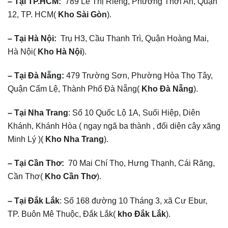
– Tại TP.HCM:
789 Lê Thị Riêng, Phường Thới An, Quận
12, TP. HCM(
Kho Sài Gòn
).
– Tại Hà Nội:
Trụ H3, Cầu Thanh Trì, Quận Hoàng Mai,
Hà Nội(
Kho Hà Nội
).
– Tại Đà Nẵng:
479 Trường Sơn, Phường Hòa Thọ Tây,
Quận Cẩm Lệ, Thành Phố Đà Nẵng(
Kho Đà Nẵng
).
– Tại Nha Trang
: Số 10 Quốc Lộ 1A, Suối Hiệp, Diên
Khánh, Khánh Hòa ( ngay ngã ba thành , đối diện cây xăng
Minh Lý )(
Kho Nha Trang
).
– Tại Cần Thơ:
70 Mai Chí Thọ, Hưng Thạnh, Cái Răng,
Cần Thơ(
Kho Cần Thơ
).
– Tại Đắk Lắk
: Số 168 đường 10 Tháng 3, xã Cư Ebur,
TP. Buôn Mê Thuộc, Đắk Lắk(
kho Đắk Lắk
).