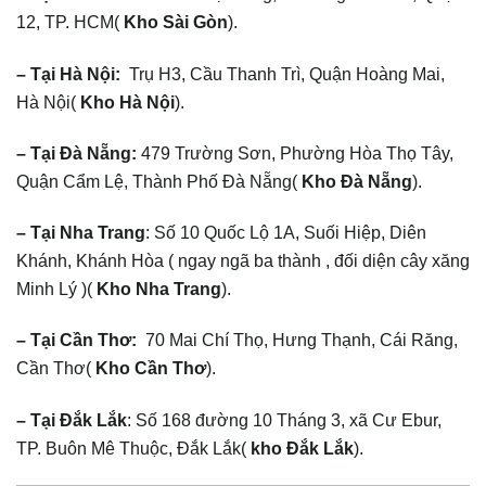
12, TP. HCM(
Kho Sài Gòn
).
– Tại Hà Nội:
Trụ H3, Cầu Thanh Trì, Quận Hoàng Mai,
Hà Nội(
Kho Hà Nội
).
– Tại Đà Nẵng:
479 Trường Sơn, Phường Hòa Thọ Tây,
Quận Cẩm Lệ, Thành Phố Đà Nẵng(
Kho Đà Nẵng
).
– Tại Nha Trang
: Số 10 Quốc Lộ 1A, Suối Hiệp, Diên
Khánh, Khánh Hòa ( ngay ngã ba thành , đối diện cây xăng
Minh Lý )(
Kho Nha Trang
).
– Tại Cần Thơ:
70 Mai Chí Thọ, Hưng Thạnh, Cái Răng,
Cần Thơ(
Kho Cần Thơ
).
– Tại Đắk Lắk
: Số 168 đường 10 Tháng 3, xã Cư Ebur,
TP. Buôn Mê Thuộc, Đắk Lắk(
kho Đắk Lắk
).