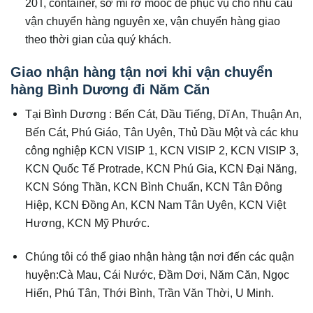
20T, container, sơ mi rơ mooc để phục vụ cho nhu cầu
vận chuyển hàng nguyên xe, vận chuyển hàng giao
theo thời gian của quý khách.
Giao nhận hàng tận nơi khi vận chuyển
hàng Bình Dương đi
Năm Căn
Tại Bình Dương : Bến Cát, Dầu Tiếng, Dĩ An, Thuận An,
Bến Cát, Phú Giáo, Tân Uyên, Thủ Dầu Một và các khu
công nghiệp KCN VISIP 1, KCN VISIP 2, KCN VISIP 3,
KCN Quốc Tế Protrade, KCN Phú Gia, KCN Đại Năng,
KCN Sóng Thần, KCN Bình Chuẩn, KCN Tân Đông
Hiệp, KCN Đồng An, KCN Nam Tân Uyên, KCN Việt
Hương, KCN Mỹ Phước.
Chúng tôi có thể giao nhận hàng tận nơi đến các quận
huyện:Cà Mau, Cái Nước, Đầm Dơi, Năm Căn, Ngọc
Hiển, Phú Tân, Thới Bình, Trần Văn Thời, U Minh.