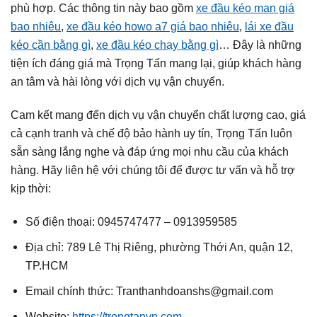
phù hợp. Các thông tin này bao gồm
xe đầu kéo man giá
bao nhiê
u
,
xe đầu kéo howo a7 giá bao nhiêu
,
lái xe đầu
kéo cần bằng gì
,
xe đầu kéo chạy bằng gì
… Đây là những
tiện ích đáng giá mà Trọng Tấn mang lại, giúp khách hàng
an tâm và hài lòng với dịch vụ vận chuyển.
Cam kết mang đến dịch vụ vận chuyển chất lượng cao, giá
cả cạnh tranh và chế độ bảo hành uy tín, Trọng Tấn luôn
sẵn sàng lắng nghe và đáp ứng mọi nhu cầu của khách
hàng. Hãy liên hệ với chúng tôi để được tư vấn và hỗ trợ
kịp thời:
Số điện thoại: 0945747477 – 0913959585
Địa chỉ: 789 Lê Thị Riêng, phường Thới An, quận 12,
TP.HCM
Email chính thức: Tranthanhdoanshs@gmail.com
Website:
https://trongtanvn.com