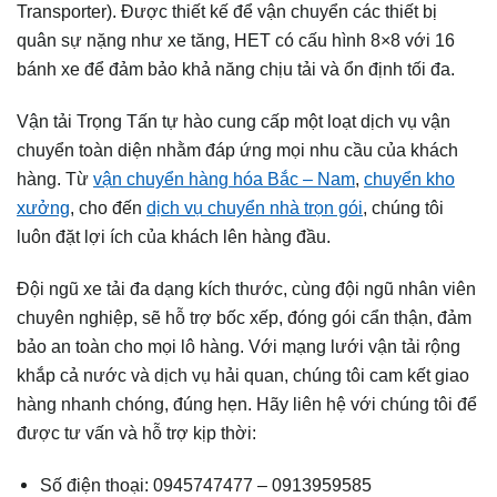
Transporter). Được thiết kế để vận chuyển các thiết bị
quân sự nặng như xe tăng, HET có cấu hình 8×8 với 16
bánh xe để đảm bảo khả năng chịu tải và ổn định tối đa.
Vận tải Trọng Tấn tự hào cung cấp một loạt dịch vụ vận
chuyển toàn diện nhằm đáp ứng mọi nhu cầu của khách
hàng. Từ
vận chuyển hàng hóa Bắc – Nam
,
chuyển kho
xưởng
, cho đến
dịch vụ chuyển nhà trọn gói
, chúng tôi
luôn đặt lợi ích của khách lên hàng đầu.
Đội ngũ xe tải đa dạng kích thước, cùng đội ngũ nhân viên
chuyên nghiệp, sẽ hỗ trợ bốc xếp, đóng gói cẩn thận, đảm
bảo an toàn cho mọi lô hàng. Với mạng lưới vận tải rộng
khắp cả nước và dịch vụ hải quan, chúng tôi cam kết giao
hàng nhanh chóng, đúng hẹn. Hãy liên hệ với chúng tôi để
được tư vấn và hỗ trợ kịp thời:
Số điện thoại: 0945747477 – 0913959585