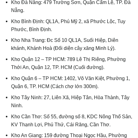
Kho Đà Nẵng: 479 Trường Sơn, Quận Cẩm Lệ, TP. Đà
Nẵng.
Kho Bình Định: QL1A, Phú Mỹ 2, xã Phước Lộc, Tuy
Phước, Bình Định.
Kho Nha Trang: Đc Số 10 QL1A, Suối Hiệp, Diên
khánh, Khánh Hoà (Đối diện cây xăng Minh Lý).
Kho Quận 12 – TP HCM: 789 Lê Thị Riêng, Phường
Thới An, Quận 12, TP. HCM (Cuối đường).
Kho Quận 6 – TP HCM: 1402, Võ Văn Kiệt, Phường 1,
Quận 6, TP. HCM (Cách chợ lớn 300m).
Kho Tây Ninh: 27, Liên Xã, Hiệp Tân, Hòa Thành, Tây
Ninh.
Kho Cần Thơ: Số 55, đường số 8, KDC Nông Thổ Sản,
KV Thạnh Lợi, Phú Thứ, Cái Răng, Cần Thơ.
Kho An Giang: 159 đường Thoại Ngọc Hầu, Phường