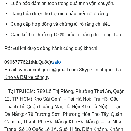
Luôn bảo đảm an toàn trong quá trình vận chuyển.
Hàng hóa được hỗ trợ mua bảo hiểm đi đường.
Cung cấp hợp đồng và chứng từ rõ ràng chi tiết.
Cam kết bồi thường 100% nếu lỗi hàng do Trọng Tấn.
Rất vui khi được đồng hành cùng quý khách!
0906777621(Mr.Quốc)/
zalo
Email: vantaiminhquoc@gmail.com
Skype: minhquoc.tta
Kho và Bãi xe công ty
– Tại TP.HCM: 789 Lê Thị Riêng, Phường Thới An, Quận
12, TP. HCM( Kho Sài Gòn).
– Tại Hà Nội: Trụ H3, Cầu
Thanh Trì, Quận Hoàng Mai, Hà Nội( Kho Hà Nội).
– Tại
Đà Nẵng: 479 Trường Sơn, Phường Hòa Thọ Tây, Quận
Cẩm Lệ, Thành Phố Đà Nẵng( Kho Đà Nẵng).
– Tại Nha
Trang: Số 10 Quốc Lộ 1A, Suối Hiệp, Diên Khánh, Khánh