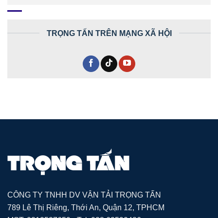
TRỌNG TẤN TRÊN MẠNG XÃ HỘI
CÔNG TY TNHH DV VẬN TẢI TRỌNG TẤN
789 Lê Thị Riêng, Thới An, Quận 12, TPHCM