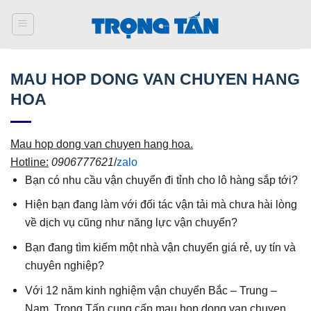
Bỏ
qua
nội
dung
MAU HOP DONG VAN CHUYEN HANG
HOA
Mau hop dong van chuyen hang hoa.
Hotline:
0906777621
/
zalo
Bạn có nhu cầu vận chuyển đi tỉnh cho lô hàng sắp tới?
Hiện bạn đang làm với đối tác vận tải mà chưa hài lòng
về dịch vụ cũng như năng lực vận chuyển?
Bạn đang tìm kiếm một nhà vận chuyển giá rẻ, uy tín và
chuyên nghiệp?
Với 12 năm kinh nghiệm vận chuyển Bắc – Trung –
Nam, Trọng Tấn cung cấp
mau hop dong van chuyen