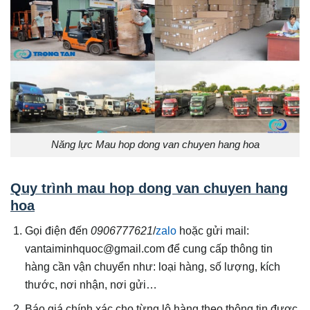
Năng lực Mau hop dong van chuyen hang hoa
Quy trình mau hop dong van chuyen hang
hoa
Gọi điện đến
0906777621
/
zalo
hoặc gửi mail:
vantaiminhquoc@gmail.com để cung cấp thông tin
hàng cần vận chuyển như: loại hàng, số lượng, kích
thước, nơi nhận, nơi gửi…
Báo giá chính xác cho từng lô hàng theo thông tin được