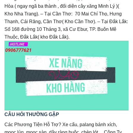
Hòa ( ngay ngã ba thành , đối diện cây xăng Minh Lý )(
Kho Nha Trang).
– Tại Cần Thơ: 70 Mai Chí Thọ, Hưng
Thạnh, Cái Răng, Cần Thơ( Kho Cần Thơ).
– Tại Đắk Lắk:
Số 168 đường 10 Tháng 3, xã Cư Ebur, TP. Buôn Mê
Thuộc, Đắk Lắk( kho Đắk Lắk).
CÂU HỎI THƯỜNG GẶP
Các Phương Tiện Hỗ Trợ? Xe cẩu, palang bánh xích,
mooc lùn, mooc sàn, dây ràng buộc, chèn lót… Công Ty