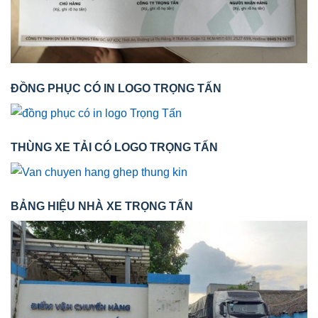
ĐỒNG PHỤC CÓ IN LOGO TRỌNG TẤN
THÙNG XE TẢI CÓ LOGO TRỌNG TẤN
BẢNG HIỆU NHÀ XE TRỌNG TẤN