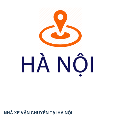
NHÀ XE VẬN CHUYỂN TẠI HÀ NỘI