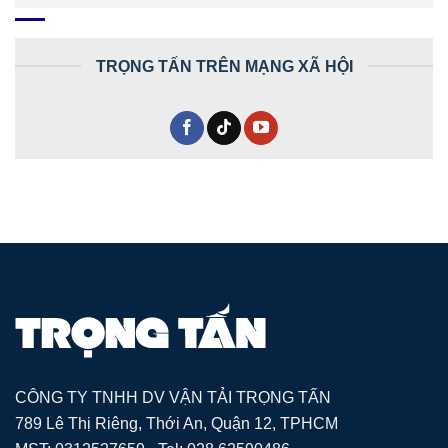
TRỌNG TẤN TRÊN MẠNG XÃ HỘI
CÔNG TY TNHH DV VẬN TẢI TRỌNG TẤN
789 Lê Thị Riêng, Thới An, Quận 12, TPHCM