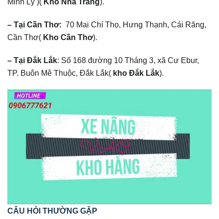
Minh Lý )(
Kho Nha Trang
).
– Tại Cần Thơ:
70 Mai Chí Thọ, Hưng Thạnh, Cái Răng,
Cần Thơ(
Kho Cần Thơ
).
– Tại Đắk Lắk
: Số 168 đường 10 Tháng 3, xã Cư Ebur,
TP. Buôn Mê Thuộc, Đắk Lắk(
kho Đắk Lắk
).
CÂU HỎI THƯỜNG GẶP