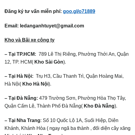
Đăng ký tư vấn miễn phí:
goo.gl/o71889
Email:
ledanganhtuyet@gmail.com
Kho và Bãi xe công ty
– Tại TP.HCM:
789 Lê Thị Riêng, Phường Thới An, Quận
12, TP. HCM(
Kho Sài Gòn
).
– Tại Hà Nội:
Trụ H3, Cầu Thanh Trì, Quận Hoàng Mai,
Hà Nội(
Kho Hà Nội
).
– Tại Đà Nẵng:
479 Trường Sơn, Phường Hòa Thọ Tây,
Quận Cẩm Lệ, Thành Phố Đà Nẵng(
Kho Đà Nẵng
).
– Tại Nha Trang
: Số 10 Quốc Lộ 1A, Suối Hiệp, Diên
Khánh, Khánh Hòa ( ngay ngã ba thành , đối diện cây xăng