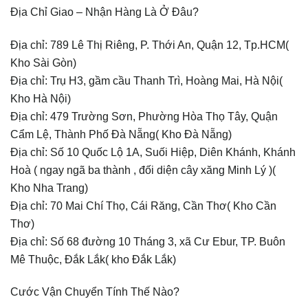
Địa Chỉ Giao – Nhận Hàng Là Ở Đâu?
Địa chỉ: 789 Lê Thị Riêng, P. Thới An, Quận 12, Tp.HCM(
Kho Sài Gòn)
Địa chỉ: Trụ H3, gầm cầu Thanh Trì, Hoàng Mai, Hà Nội(
Kho Hà Nội)
Địa chỉ: 479 Trường Sơn, Phường Hòa Thọ Tây, Quận
Cẩm Lệ, Thành Phố Đà Nẵng( Kho Đà Nẵng)
Địa chỉ: Số 10 Quốc Lộ 1A, Suối Hiệp, Diên Khánh, Khánh
Hoà ( ngay ngã ba thành , đối diện cây xăng Minh Lý )(
Kho Nha Trang)
Địa chỉ: 70 Mai Chí Thọ, Cái Răng, Cần Thơ( Kho Cần
Thơ)
Địa chỉ: Số 68 đường 10 Tháng 3, xã Cư Ebur, TP. Buôn
Mê Thuộc, Đắk Lắk( kho Đắk Lắk)
Cước Vận Chuyển Tính Thế Nào?