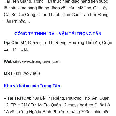
Tại Tiền Giang. Trọng Tấn thực hiện giao hàng trên quốc
lộ hoặc giao hàng tận nơi theo yêu cầu: Mỹ Tho, Cai Lậy,
Cái Bè, Gò Công, Châu Thành, Chợ Gạo, Tân Phú Đông,
Tân Phước,…
CÔNG TY TNHH DV – VẬN TẢI TRỌNG TẤN
Địa Chỉ:
M7, Đường Lê Thị Riêng, Phường Thới An, Quận
12. TP. HCM.
Website:
www.trongtanvn.com
MST:
031 2527 659
Kho và bãi xe của Trọng Tấn:
– Tại TP.HCM:
789 Lê Thị Riêng, Phường Thới An, Quận
12, TP. HCM ( Từ MeTro Quận 12 chạy dọc theo Quốc Lộ
1A về hướng Ngã tư Bình Phước khoảng 700m, nhìn bên