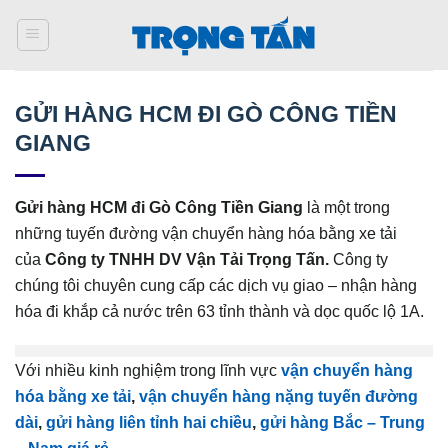
Bỏ
qua
nội
dung
GỬI HÀNG HCM ĐI GÒ CÔNG TIỀN
GIANG
Gửi hàng HCM đi Gò Công Tiền Giang
là một trong
những tuyến đường vận chuyển hàng hóa bằng xe tải
của
Công ty TNHH DV Vận Tải Trọng Tấn.
Công ty
chúng tôi chuyên cung cấp các dịch vụ giao – nhận hàng
hóa đi khắp cả nước trên 63 tỉnh thành và dọc quốc lộ 1A.
Với nhiều kinh nghiệm trong lĩnh vực
vận chuyển hàng
hóa bằng xe tải
,
vận chuyển hàng nặng tuyến đường
dài
,
gửi hàng liên tỉnh hai chiều
,
gửi hàng Bắc – Trung
– Nam giá rẻ
,
…