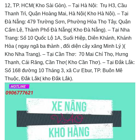
12, TP. HCM( Kho Sài Gòn).
– Tại Hà Nội: Trụ H3, Cầu
Thanh Trì, Quận Hoàng Mai, Hà Nội( Kho Hà Nội).
– Tại
Đà Nẵng: 479 Trường Sơn, Phường Hòa Thọ Tây, Quận
Cẩm Lệ, Thành Phố Đà Nẵng( Kho Đà Nẵng).
– Tại Nha
Trang: Số 10 Quốc Lộ 1A, Suối Hiệp, Diên Khánh, Khánh
Hòa ( ngay ngã ba thành , đối diện cây xăng Minh Lý )(
Kho Nha Trang).
– Tại Cần Thơ: 70 Mai Chí Thọ, Hưng
Thạnh, Cái Răng, Cần Thơ( Kho Cần Thơ).
– Tại Đắk Lắk:
Số 168 đường 10 Tháng 3, xã Cư Ebur, TP. Buôn Mê
Thuộc, Đắk Lắk( kho Đắk Lắk).