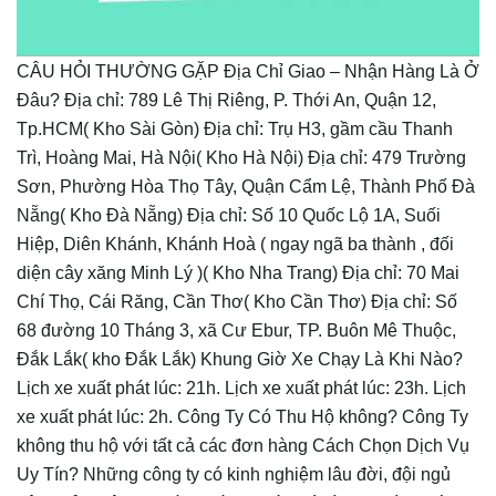
CÂU HỎI THƯỜNG GẶP Địa Chỉ Giao – Nhận Hàng Là Ở
Đâu? Địa chỉ: 789 Lê Thị Riêng, P. Thới An, Quận 12,
Tp.HCM( Kho Sài Gòn) Địa chỉ: Trụ H3, gầm cầu Thanh
Trì, Hoàng Mai, Hà Nội( Kho Hà Nội) Địa chỉ: 479 Trường
Sơn, Phường Hòa Thọ Tây, Quận Cẩm Lệ, Thành Phố Đà
Nẵng( Kho Đà Nẵng) Địa chỉ: Số 10 Quốc Lộ 1A, Suối
Hiệp, Diên Khánh, Khánh Hoà ( ngay ngã ba thành , đối
diện cây xăng Minh Lý )( Kho Nha Trang) Địa chỉ: 70 Mai
Chí Thọ, Cái Răng, Cần Thơ( Kho Cần Thơ) Địa chỉ: Số
68 đường 10 Tháng 3, xã Cư Ebur, TP. Buôn Mê Thuộc,
Đắk Lắk( kho Đắk Lắk) Khung Giờ Xe Chạy Là Khi Nào?
Lịch xe xuất phát lúc: 21h. Lịch xe xuất phát lúc: 23h. Lịch
xe xuất phát lúc: 2h. Công Ty Có Thu Hộ không? Công Ty
không thu hộ với tất cả các đơn hàng Cách Chọn Dịch Vụ
Uy Tín? Những công ty có kinh nghiệm lâu đời, đội ngủ