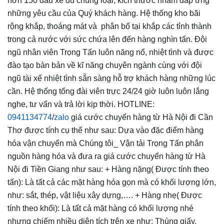
hơn 150 đầu xe đủ chủng loại, kích thước nhằm đáp ứng
những yêu cầu của Quý khách hàng. Hệ thống kho bãi
rộng khắp, thoáng mát và phân bố tại khắp các tỉnh thành
trong cả nước với sức chứa lên đến hàng nghìn tấn. Đội
ngũ nhân viên Trọng Tấn luôn năng nổ, nhiệt tình và được
đào tạo bàn bản về kĩ năng chuyên ngành cùng với đội
ngũ tài xế nhiệt tình sẵn sàng hỗ trợ khách hàng những lúc
cần. Hệ thống tổng đài viên trực 24/24 giờ luôn luôn lắng
nghe, tư vấn và trả lời kịp thời. HOTLINE:
0941134774
/
zalo
giá cước chuyển hàng từ Hà Nội đi Cần
Thơ được tính cụ thể như sau: Dựa vào đặc điểm hàng
hóa vận chuyển mà Chúng tôi_ Vận tải Trọng Tấn phân
nguồn hàng hóa và đưa ra giá cước chuyển hàng từ Hà
Nội đi Tiền Giang như sau: + Hàng nặng( Được tính theo
tấn): Là tất cả các mặt hàng hóa gọn mà có khối lượng lớn,
như: sắt, thép, vật liệu xây dựng,…. + Hàng nhẹ( Được
tính theo khối): Là tất cả mặt hàng có khối lượng nhé
nhưng chiếm nhiều diện tích trên xe như: Thùng giấy,