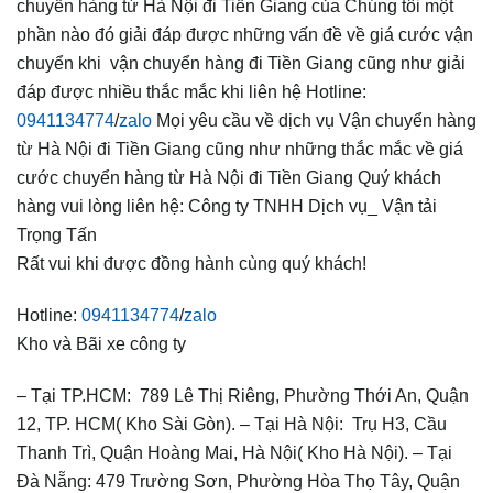
chuyển hàng từ Hà Nội đi Tiền Giang của Chúng tôi một
phần nào đó giải đáp được những vấn đề về giá cước vận
chuyển khi vận chuyển hàng đi Tiền Giang cũng như giải
đáp được nhiều thắc mắc khi liên hệ Hotline:
0941134774
/
zalo
Mọi yêu cầu về dịch vụ Vận chuyển hàng
từ Hà Nội đi Tiền Giang cũng như những thắc mắc về giá
cước chuyển hàng từ Hà Nội đi Tiền Giang Quý khách
hàng vui lòng liên hệ: Công ty TNHH Dịch vụ_ Vận tải
Trọng Tấn
Rất vui khi được đồng hành cùng quý khách!
Hotline:
0941134774
/
zalo
Kho và Bãi xe công ty
– Tại TP.HCM: 789 Lê Thị Riêng, Phường Thới An, Quận
12, TP. HCM( Kho Sài Gòn).
– Tại Hà Nội: Trụ H3, Cầu
Thanh Trì, Quận Hoàng Mai, Hà Nội( Kho Hà Nội).
– Tại
Đà Nẵng: 479 Trường Sơn, Phường Hòa Thọ Tây, Quận