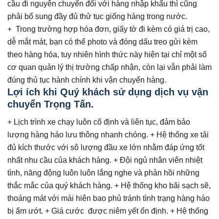
cầu đi nguyên chuyến đối với hàng nhập khẩu thì cũng
phải bổ sung đầy đủ thử tục giống hàng trong nước.
+ Trong trường hợp hóa đơn, giấy tờ đi kèm có giá trị cao,
dễ mắt mát, bạn có thể photo và đóng dấu treo gửi kèm
theo hàng hóa, tuy nhiên hình thức này hiện tại chỉ một số
cơ quan quản lý thị trường chấp nhận, còn lại vẫn phải làm
đúng thủ tục hành chính khi vận chuyển hàng.
Lợi ích khi Quý khách sử dụng dịch vụ vận
chuyển Trọng Tấn.
+ Lịch trình xe chạy luôn cố định và liên tục, đảm bảo
lượng hàng háo lưu thông nhanh chóng. + Hệ thống xe tải
đủ kích thước với sô lượng đầu xe lớn nhằm đáp ứng tốt
nhất nhu cầu của khách hàng. + Đội ngủ nhân viên nhiệt
tình, năng động luôn luôn lắng nghe và phản hồi những
thắc mắc của quý khách hàng. + Hệ thống kho bãi sạch sẽ,
thoáng mát với mái hiên bao phủ tránh tình trạng hàng háo
bị ẩm ướt. + Giá cước được niêm yết ổn định. + Hệ thống