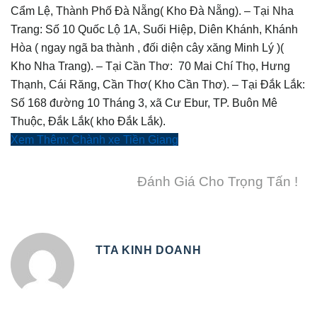
Cẩm Lệ, Thành Phố Đà Nẵng( Kho Đà Nẵng).
– Tại Nha
Trang: Số 10 Quốc Lộ 1A, Suối Hiệp, Diên Khánh, Khánh
Hòa ( ngay ngã ba thành , đối diện cây xăng Minh Lý )(
Kho Nha Trang).
– Tại Cần Thơ: 70 Mai Chí Thọ, Hưng
Thạnh, Cái Răng, Cần Thơ( Kho Cần Thơ).
– Tại Đắk Lắk:
Số 168 đường 10 Tháng 3, xã Cư Ebur, TP. Buôn Mê
Thuộc, Đắk Lắk( kho Đắk Lắk).
Xem Thêm: Chành xe Tiền Giang
Đánh Giá Cho Trọng Tấn !
TTA KINH DOANH