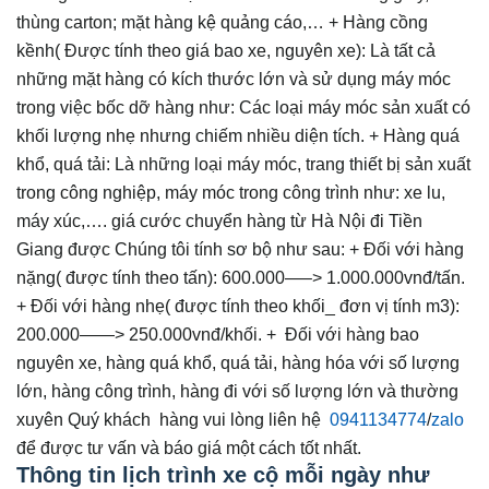
thùng carton; mặt hàng kệ quảng cáo,… + Hàng cồng
kềnh( Được tính theo giá bao xe, nguyên xe): Là tất cả
những mặt hàng có kích thước lớn và sử dụng máy móc
trong việc bốc dỡ hàng như: Các loại máy móc sản xuất có
khối lượng nhẹ nhưng chiếm nhiều diện tích. + Hàng quá
khổ, quá tải: Là những loại máy móc, trang thiết bị sản xuất
trong công nghiệp, máy móc trong công trình như: xe lu,
máy xúc,…. giá cước chuyển hàng từ Hà Nội đi Tiền
Giang được Chúng tôi tính sơ bộ như sau: + Đối với hàng
nặng( được tính theo tấn): 600.000—–> 1.000.000vnđ/tấn.
+ Đối với hàng nhẹ( được tính theo khối_ đơn vị tính m3):
200.000——> 250.000vnđ/khối. + Đối với hàng bao
nguyên xe, hàng quá khổ, quá tải, hàng hóa với số lượng
lớn, hàng công trình, hàng đi với số lượng lớn và thường
xuyên Quý khách hàng vui lòng liên hệ
0941134774
/
zalo
để được tư vấn và báo giá một cách tốt nhất.
Thông tin lịch trình xe cộ mỗi ngày như