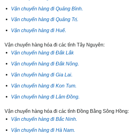
Vận chuyển hàng đi Quảng Bình.
Vận chuyển hàng đi Quảng Trị.
Vận chuyển hàng đi Huế.
Vận chuyển hàng hóa đi các tỉnh Tây Nguyên:
Vận chuyển hàng đi Đắk Lắk
Vận chuyển hàng đi Đắk Nông.
Vận chuyển hàng đi Gia Lai.
Vận chuyển hàng đi Kon Tum.
Vận chuyển hàng đi Lâm Đồng.
Vận chuyển hàng hóa đi các tỉnh Đồng Bằng Sông Hồng:
Vận chuyển hàng đi Bắc Ninh.
Vận chuyển hàng đi Hà Nam.