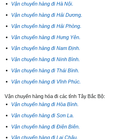
Vận chuyển hàng đi Hà Nội.
Vận chuyển hàng đi Hải Dương.
Vận chuyển hàng đi Hải Phòng.
Vận chuyển hàng đi Hưng Yên.
Vận chuyển hàng đi Nam Định.
Vận chuyển hàng đi Ninh Bình.
Vận chuyển hàng đi Thái Bình.
Vận chuyển hàng đi Vĩnh Phúc.
Vận chuyển hàng hóa đi các tỉnh Tây Bắc Bộ:
Vận chuyển hàng đi Hòa Bình.
Vận chuyển hàng đi Sơn La.
Vận chuyển hàng đi Điện Biên.
Vận chuyển hàng đi Lai Châu.