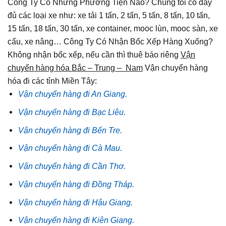
Công Ty Có Những Phương Tiện Nào? Chúng tôi có đầy
đủ các loại xe như: xe tải 1 tấn, 2 tấn, 5 tấn, 8 tấn, 10 tấn,
15 tấn, 18 tấn, 30 tấn, xe container, mooc lùn, mooc sàn, xe
cẩu, xe nâng… Công Ty Có Nhận Bốc Xếp Hàng Xuống?
Không nhận bốc xếp, nếu cần thì thuê báo riêng
Vận
chuyển hàng hóa Bắc – Trung – Nam
Vận chuyển hàng
hóa đi các tỉnh Miền Tây:
Vận chuyển hàng đi An Giang.
Vận chuyển hàng đi Bạc Liêu.
Vận chuyển hàng đi Bến Tre.
Vận chuyển hàng đi Cà Mau.
Vận chuyển hàng đi Cần Thơ.
Vận chuyển hàng đi Đồng Tháp.
Vận chuyển hàng đi Hậu Giang.
Vận chuyển hàng đi Kiên Giang.