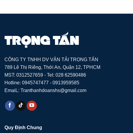
CÔNG TY TNHH DV VẬN TẢI TRỌNG TẤN
789 Lê Thị Riêng, Thới An, Quận 12, TPHCM
MST: 0312527659 - Tel: 028 62590486
Hotline: 0945747477 - 0913959585
EmaiL: Tranthanhdoanshs@gmail.com
Quy Định Chung