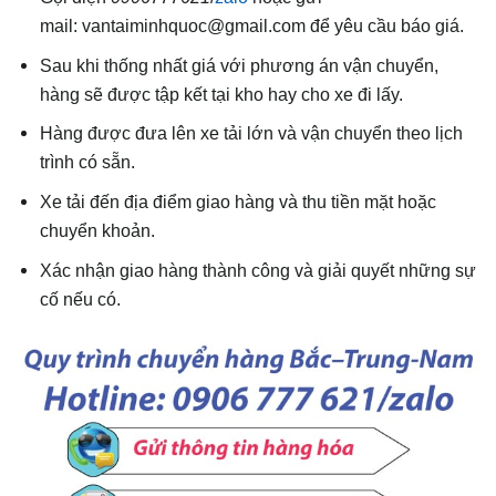
mail: vantaiminhquoc@gmail.com để yêu cầu báo giá.
Sau khi thống nhất giá với phương án vận chuyển,
hàng sẽ được tập kết tại kho hay cho xe đi lấy.
Hàng được đưa lên xe tải lớn và vận chuyển theo lịch
trình có sẵn.
Xe tải đến địa điểm giao hàng và thu tiền mặt hoặc
chuyển khoản.
Xác nhận giao hàng thành công và giải quyết những sự
cố nếu có.