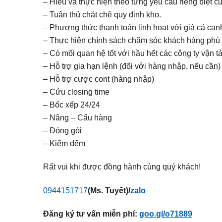
– Hiểu và thực hiện theo từng yêu cầu riêng biệt c
– Tuân thủ chặt chẽ quy định kho.
– Phương thức thanh toán linh hoạt với giá cả cạnh
– Thực hiện chính sách chăm sóc khách hàng phù
– Có mối quan hệ tốt với hầu hết các công ty vận tả
– Hỗ trợ gia hạn lệnh (đối với hàng nhập, nếu cần)
– Hỗ trợ cược cont (hàng nhập)
– Cứu closing time
– Bốc xếp 24/24
– Nâng – Cẩu hàng
– Đóng gói
– Kiểm đếm
Rất vui khi được đồng hành cùng quý khách!
0944151717
(Ms. Tuyết)/
zalo
Đăng ký tư vấn miễn phí:
goo.gl/o71889