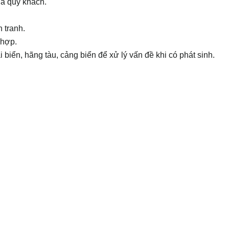
ủa quý khách.
 tranh.
 hợp.
i biển, hãng tàu, cảng biển để xử lý vấn đề khi có phát sinh.