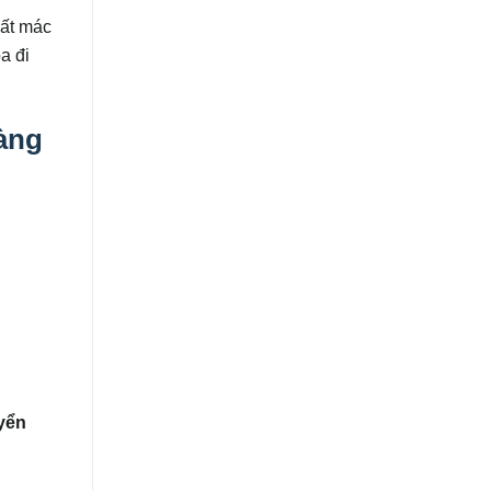
mất mác
a đi
àng
yển