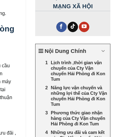
MẠNG XÃ HỘI
ng.
hòng
Nội Dung Chính
Lịch trình ,thời gian vận
u cầu
chuyển của Cty Vận
ển
chuyển Hải Phòng đi Kon
Tum
n máy
Năng lực vận chuyển và
tại
những lợi thế của Cty Vận
 thuận
chuyển Hải Phòng đi Kon
Tum
Phương thức giao nhận
hàng của Cty Vận chuyển
Hải Phòng đi Kon Tum
Những ưu đãi và cam kết
ưu đãi ,