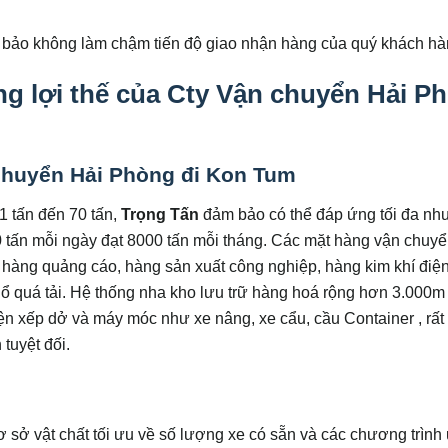
 bảo không làm chậm tiến độ giao nhận hàng của quý khách hà
g lợi thế của Cty Vận chuyển Hải P
chuyển Hải Phòng đi Kon Tum
 1 tấn đến 70 tấn,
Trọng Tấn
đảm bảo có thể đáp ứng tối đa nh
tấn mỗi ngày đạt 8000 tấn mỗi tháng. Các mặt hàng vận chuy
 hàng quảng cáo, hàng sản xuất công nghiệp, hàng kim khí điệ
ổ quá tải. Hệ thống nha kho lưu trữ hàng hoá rộng hơn 3.000m 
ện xếp dở và máy móc như xe nâng, xe cẩu, cầu Container , rất
tuyệt đối.
ơ sở vật chất tối ưu về số lượng xe có sẵn và các chương trình 