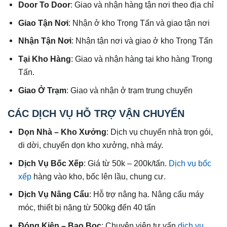
Door To Door
: Giao và nhận hàng tận nơi theo địa chỉ
Giao Tận Nơi
: Nhận ở kho Trọng Tấn và giao tận nơi
Nhận Tận Nơi
: Nhận tận nơi và giao ở kho Trọng Tấn
Tại Kho Hàng
: Giao và nhận hàng tại kho hàng Trọng
Tấn.
Giao Ở Trạm
: Giao và nhận ở trạm trung chuyển
CÁC DỊCH VỤ HỖ TRỢ VẬN CHUYỂN
Dọn Nhà – Kho Xưởng
: Dịch vụ chuyển nhà trọn gói,
di dời, chuyển dọn kho xưởng, nhà máy.
Dịch Vụ Bốc Xếp
: Giá từ 50k – 200k/tấn.
Dịch vụ bốc
xếp
hàng vào kho, bốc lên lầu, chung cư.
Dịch Vụ Nâng Cẩu
: Hỗ trợ nâng hạ. Nâng cẩu máy
móc, thiết bị nặng từ 500kg đến 40 tấn
Đóng Kiện – Bao Bọc
: Chuyên viên tư vấn
dịch vụ