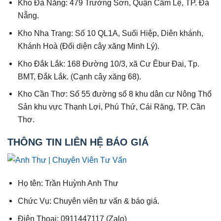
Kho Đà Nẵng: 479 Trường Sơn, Quận Cẩm Lệ, TP. Đà
Nẵng.
Kho Nha Trang: Số 10 QL1A, Suối Hiệp, Diên khánh,
Khánh Hoà (Đối diện cây xăng Minh Lý).
Kho Đắk Lắk: 168 Đường 10/3, xã Cư Êbur Đai, Tp.
BMT, Đắk Lắk. (Cạnh cây xăng 68).
Kho Cần Thơ: Số 55 đường số 8 khu dân cư Nông Thổ
Sản khu vực Thạnh Lợi, Phú Thứ, Cái Răng, TP. Cần
Thơ.
THÔNG TIN LIÊN HỆ BÁO GIÁ
Họ tên: Trần Huỳnh Anh Thư
Chức Vụ: Chuyên viên tư vấn & báo giá.
Điện Thoại: 0911447117 (Zalo)