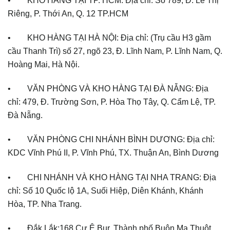
Riêng, P. Thới An, Q. 12 TP.HCM
• KHO HÀNG TẠI HÀ NỘI: Địa chỉ: (Trụ cầu H3 gầm
cầu Thanh Trì) số 27, ngõ 23, Đ. Lĩnh Nam, P. Lĩnh Nam, Q.
Hoàng Mai, Hà Nội.
• VĂN PHÒNG VÀ KHO HÀNG TẠI ĐÀ NẴNG: Địa
chỉ: 479, Đ. Trường Sơn, P. Hòa Thọ Tây, Q. Cẩm Lệ, TP.
Đà Nẵng.
• VĂN PHÒNG CHI NHÁNH BÌNH DƯƠNG: Địa chỉ:
KDC Vĩnh Phú II, P. Vĩnh Phú, TX. Thuận An, Bình Dương
• CHI NHÁNH VÀ KHO HÀNG TẠI NHA TRANG: Địa
chỉ: Số 10 Quốc lộ 1A, Suối Hiệp, Diên Khánh, Khánh
Hòa, TP. Nha Trang.
• Đắk Lắk:168 Cư Ê Bur, Thành phố Buôn Ma Thuột,