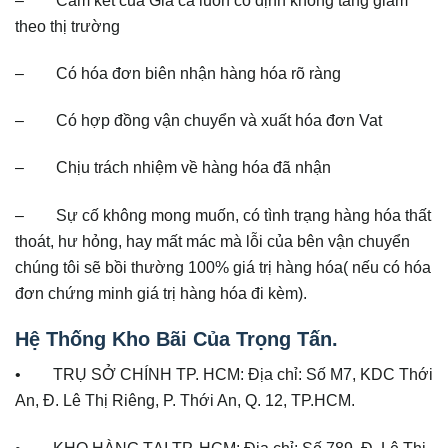
theo thị trường
– Có hóa đơn biên nhận hàng hóa rõ ràng
– Có hợp đồng vận chuyển và xuất hóa đơn Vat
– Chịu trách nhiệm về hàng hóa đã nhận
– Sự cố không mong muốn, có tình trạng hàng hóa thất
thoát, hư hỏng, hay mất mác mà lỗi của bên vận chuyển
chúng tôi sẽ bồi thường 100% giá trị hàng hóa( nếu có hóa
đơn chứng minh giá trị hàng hóa đi kèm).
Hệ Thống Kho Bãi Của Trọng Tấn.
• TRỤ SỞ CHÍNH TP. HCM: Địa chỉ: Số M7, KDC Thới
An, Đ. Lê Thị Riêng, P. Thới An, Q. 12, TP.HCM.
• KHO HÀNG TẠI TP. HCM: Địa chỉ: Số 789, Đ. Lê Thị