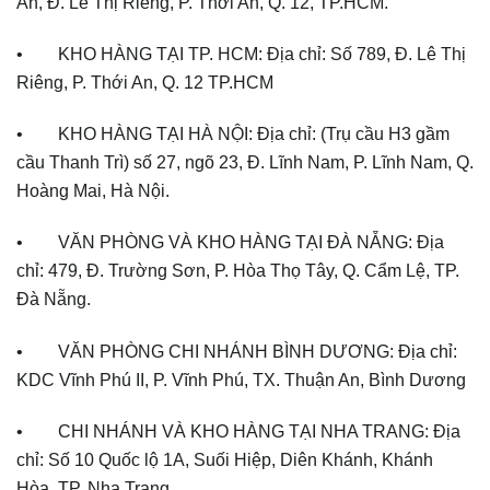
An, Đ. Lê Thị Riêng, P. Thới An, Q. 12, TP.HCM.
• KHO HÀNG TẠI TP. HCM: Địa chỉ: Số 789, Đ. Lê Thị
Riêng, P. Thới An, Q. 12 TP.HCM
• KHO HÀNG TẠI HÀ NỘI: Địa chỉ: (Trụ cầu H3 gầm
cầu Thanh Trì) số 27, ngõ 23, Đ. Lĩnh Nam, P. Lĩnh Nam, Q.
Hoàng Mai, Hà Nội.
• VĂN PHÒNG VÀ KHO HÀNG TẠI ĐÀ NẴNG: Địa
chỉ: 479, Đ. Trường Sơn, P. Hòa Thọ Tây, Q. Cẩm Lệ, TP.
Đà Nẵng.
• VĂN PHÒNG CHI NHÁNH BÌNH DƯƠNG: Địa chỉ:
KDC Vĩnh Phú II, P. Vĩnh Phú, TX. Thuận An, Bình Dương
• CHI NHÁNH VÀ KHO HÀNG TẠI NHA TRANG: Địa
chỉ: Số 10 Quốc lộ 1A, Suối Hiệp, Diên Khánh, Khánh
Hòa, TP. Nha Trang.