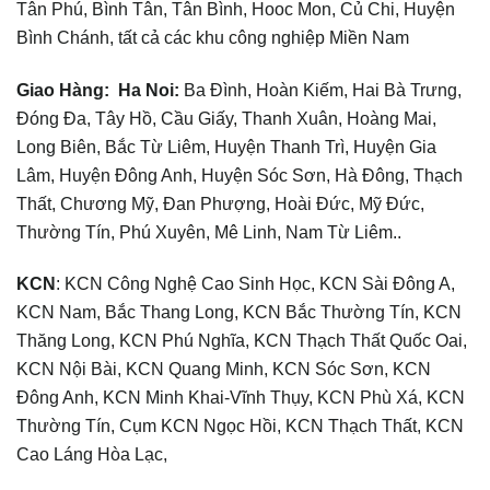
Tân Phú, Bình Tân, Tân Bình, Hooc Mon, Củ Chi, Huyện
Bình Chánh, tất cả các khu công nghiệp Miền Nam
Giao Hàng:
Ha Noi
:
Ba Đình, Hoàn Kiếm, Hai Bà Trưng,
Đóng Đa, Tây Hồ, Cầu Giấy, Thanh Xuân, Hoàng Mai,
Long Biên, Bắc Từ Liêm, Huyện Thanh Trì, Huyện Gia
Lâm, Huyện Đông Anh, Huyện Sóc Sơn, Hà Đông, Thạch
Thất, Chương Mỹ, Đan Phượng, Hoài Đức, Mỹ Đức,
Thường Tín, Phú Xuyên, Mê Linh, Nam Từ Liêm..
KCN
: KCN Công Nghệ Cao Sinh Học, KCN Sài Đông A,
KCN Nam, Bắc Thang Long, KCN Bắc Thường Tín, KCN
Thăng Long, KCN Phú Nghĩa, KCN Thạch Thất Quốc Oai,
KCN Nội Bài, KCN Quang Minh, KCN Sóc Sơn, KCN
Đông Anh, KCN Minh Khai-Vĩnh Thụy, KCN Phù Xá, KCN
Thường Tín, Cụm KCN Ngọc Hồi, KCN Thạch Thất, KCN
Cao Láng Hòa Lạc,