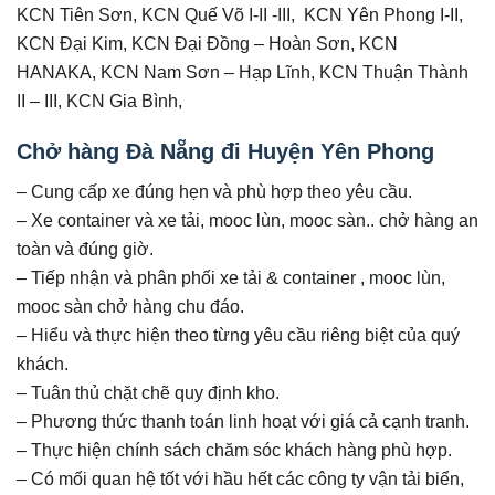
KCN Tiên Sơn, KCN Quế Võ I-II -III, KCN Yên Phong I-II,
KCN Đại Kim, KCN Đại Đồng – Hoàn Sơn, KCN
HANAKA, KCN Nam Sơn – Hạp Lĩnh, KCN Thuận Thành
II – III, KCN Gia Bình,
Chở hàng Đà Nẵng đi Huyện Yên Phong
– Cung cấp xe đúng hẹn và phù hợp theo yêu cầu.
– Xe container và xe tải, mooc lùn, mooc sàn.. chở hàng an
toàn và đúng giờ.
– Tiếp nhận và phân phối xe tải & container , mooc lùn,
mooc sàn chở hàng chu đáo.
– Hiểu và thực hiện theo từng yêu cầu riêng biệt của quý
khách.
– Tuân thủ chặt chẽ quy định kho.
– Phương thức thanh toán linh hoạt với giá cả cạnh tranh.
– Thực hiện chính sách chăm sóc khách hàng phù hợp.
– Có mối quan hệ tốt với hầu hết các công ty vận tải biển,