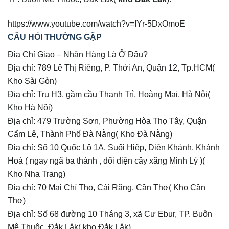
https://www.youtube.com/watch?v=IYr-5DxOmoE
CÂU HỎI THƯỜNG GẶP
Địa Chỉ Giao – Nhận Hàng Là Ở Đâu?
Địa chỉ: 789 Lê Thị Riêng, P. Thới An, Quận 12, Tp.HCM(
Kho Sài Gòn)
Địa chỉ: Trụ H3, gầm cầu Thanh Trì, Hoàng Mai, Hà Nội(
Kho Hà Nội)
Địa chỉ: 479 Trường Sơn, Phường Hòa Thọ Tây, Quận
Cẩm Lệ, Thành Phố Đà Nẵng( Kho Đà Nẵng)
Địa chỉ: Số 10 Quốc Lộ 1A, Suối Hiệp, Diên Khánh, Khánh
Hoà ( ngay ngã ba thành , đối diện cây xăng Minh Lý )(
Kho Nha Trang)
Địa chỉ: 70 Mai Chí Thọ, Cái Răng, Cần Thơ( Kho Cần
Thơ)
Địa chỉ: Số 68 đường 10 Tháng 3, xã Cư Ebur, TP. Buôn
Mê Thuộc, Đắk Lắk( kho Đắk Lắk)