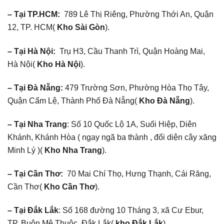
– Tại TP.HCM:
789 Lê Thị Riêng, Phường Thới An, Quận
12, TP. HCM(
Kho Sài Gòn
).
– Tại Hà Nội:
Trụ H3, Cầu Thanh Trì, Quận Hoàng Mai,
Hà Nội(
Kho Hà Nội
).
– Tại Đà Nẵng:
479 Trường Sơn, Phường Hòa Thọ Tây,
Quận Cẩm Lệ, Thành Phố Đà Nẵng(
Kho Đà Nẵng
).
– Tại Nha Trang
: Số 10 Quốc Lộ 1A, Suối Hiệp, Diên
Khánh, Khánh Hòa ( ngay ngã ba thành , đối diện cây xăng
Minh Lý )(
Kho Nha Trang
).
– Tại Cần Thơ:
70 Mai Chí Thọ, Hưng Thạnh, Cái Răng,
Cần Thơ(
Kho Cần Thơ
).
– Tại Đắk Lắk
: Số 168 đường 10 Tháng 3, xã Cư Ebur,
TP. Buôn Mê Thuộc, Đắk Lắk(
kho Đắk Lắk
).