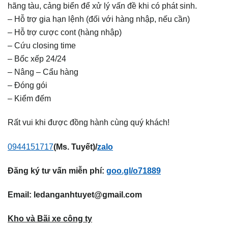
hãng tàu, cảng biển để xử lý vấn đề khi có phát sinh.
– Hỗ trợ gia hạn lệnh (đối với hàng nhập, nếu cần)
– Hỗ trợ cược cont (hàng nhập)
– Cứu closing time
– Bốc xếp 24/24
– Nâng – Cẩu hàng
– Đóng gói
– Kiểm đếm
Rất vui khi được đồng hành cùng quý khách!
0944151717
(Ms. Tuyết)/
zalo
Đăng ký tư vấn miễn phí:
goo.gl/o71889
Email:
ledanganhtuyet@gmail.com
Kho và Bãi xe công ty