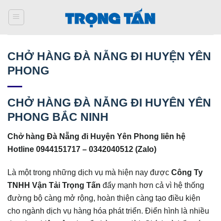
Bỏ
qua
nội
dung
CHỞ HÀNG ĐÀ NẴNG ĐI HUYỆN YÊN
PHONG
CHỞ HÀNG ĐÀ NẴNG ĐI HUYÊN YÊN
PHONG BẮC NINH
Chở hàng Đà Nẵng đi Huyện Yên Phong liên hệ
Hotline 0944151717 – 0342040512 (Zalo)
Là một trong những dịch vụ mà hiện nay được
Công Ty
TNHH Vận Tải Trọng Tấn
đẩy mạnh hơn cả vì hệ thống
đường bộ càng mở rộng, hoàn thiện càng tạo điều kiện
cho ngành dịch vụ hàng hóa phát triển. Điển hình là nhiều