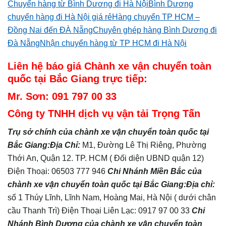
Chuyển hàng từ Bình Dương đi Hà Nội
Bình Dương
chuyển hàng đi Hà Nội giá rẻ
Hàng chuyển TP HCM –
Đồng Nai đến ĐÀ Nẵng
Chuyên ghép hàng Bình Dương đi
Đà Nẵng
Nhận chuyển hàng từ TP HCM đi Hà Nội
Liên hệ báo giá Chành xe vận chuyển toàn
quốc tại Bắc Giang trực tiếp:
Mr. Sơn: 091 797 00 33
Công ty TNHH dịch vụ vận tải Trọng Tấn
Trụ sở chính của chành xe vận chuyển toàn quốc tại
Bắc Giang
:
Địa Chỉ:
M1, Đường Lê Thị Riêng, Phường
Thới An, Quận 12. TP. HCM ( Đối diện UBND quận 12)
Điện Thoại: 06503 777 946
Chi Nhánh Miền Bắc của
chành xe vận chuyển toàn quốc tại
Bắc Giang
:
Địa chỉ:
số 1 Thúy Lĩnh, Lĩnh Nam, Hoàng Mai, Hà Nội ( dưới chân
cầu Thanh Trì) Điện Thoại Liên Lạc: 0917 97 00 33
Chi
Nhánh Bình Dương của chành xe vận chuyển toàn