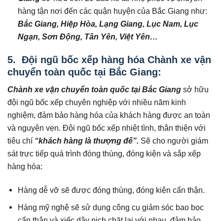
hàng tận nơi đến các quận huyện của Bắc Giang như:
Bắc Giang
,
Hiệp Hòa
,
Lạng Giang
,
Lục Nam
,
Lục
Ngạn
,
Sơn Động
,
Tân Yên
,
Việt Yên
…
5. Đội ngũ bốc xếp hàng hóa Chành xe vận
chuyển toàn quốc tại Bắc Giang:
Chành xe vận chuyển toàn quốc tại
Bắc Giang
sở hữu
đội ngũ bốc xếp chuyên nghiệp với nhiều năm kinh
nghiệm, đảm bảo hàng hóa của khách hàng được an toàn
và nguyên vẹn. Đội ngũ bốc xếp nhiệt tình, thân thiện với
tiêu chí
“khách hàng là thượng đế”.
Sẽ cho người giám
sát trực tiếp quá trình đóng thùng, đóng kiện và sắp xếp
hàng hóa:
Hàng dễ vỡ sẽ được đóng thùng, đóng kiện cẩn thận.
Hàng mỹ nghệ sẽ sử dụng công cụ giảm sóc bao bọc
cẩn thận và xiếc dây nịch chặt lại với nhau, đảm bảo