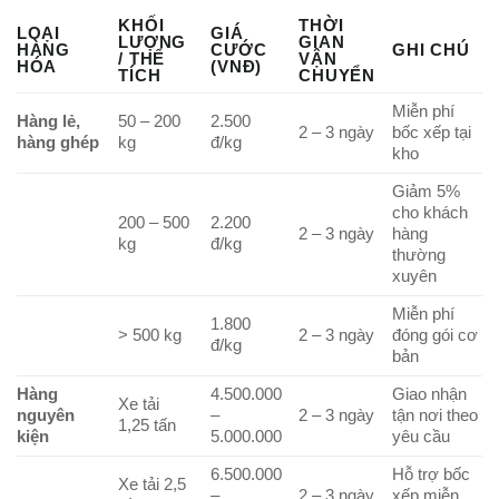
KHỐI
THỜI
LOẠI
GIÁ
LƯỢNG
GIAN
HÀNG
CƯỚC
GHI CHÚ
/ THỂ
VẬN
HÓA
(VNĐ)
TÍCH
CHUYỂN
Miễn phí
Hàng lẻ,
50 – 200
2.500
2 – 3 ngày
bốc xếp tại
hàng ghép
kg
đ/kg
kho
Giảm 5%
cho khách
200 – 500
2.200
2 – 3 ngày
hàng
kg
đ/kg
thường
xuyên
Miễn phí
1.800
> 500 kg
2 – 3 ngày
đóng gói cơ
đ/kg
bản
Hàng
4.500.000
Giao nhận
Xe tải
nguyên
–
2 – 3 ngày
tận nơi theo
1,25 tấn
kiện
5.000.000
yêu cầu
6.500.000
Hỗ trợ bốc
Xe tải 2,5
–
2 – 3 ngày
xếp miễn