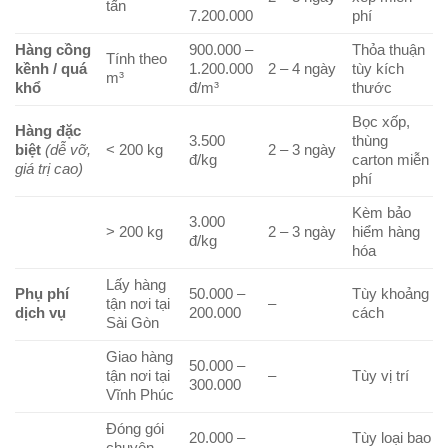
tấn
7.200.000
phí
Hàng cồng
900.000 –
Thỏa thuận
Tính theo
kềnh / quá
1.200.000
2 – 4 ngày
tùy kích
m³
khổ
đ/m³
thước
Bọc xốp,
Hàng đặc
3.500
thùng
biệt
(dễ vỡ,
< 200 kg
2 – 3 ngày
đ/kg
carton miễn
giá trị cao)
phí
Kèm bảo
3.000
> 200 kg
2 – 3 ngày
hiểm hàng
đ/kg
hóa
Lấy hàng
Phụ phí
50.000 –
Tùy khoảng
tận nơi tại
–
dịch vụ
200.000
cách
Sài Gòn
Giao hàng
50.000 –
tận nơi tại
–
Tùy vị trí
300.000
Vĩnh Phúc
Đóng gói
20.000 –
Tùy loại bao