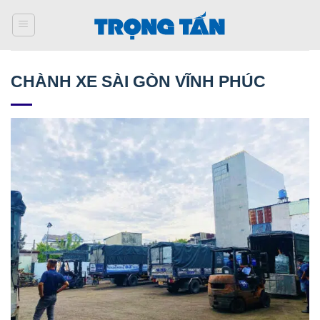
Bỏ
qua
nội
dung
CHÀNH XE SÀI GÒN VĨNH PHÚC