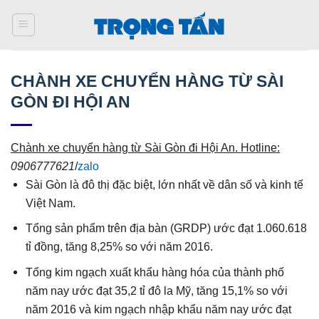
Bỏ
qua
nội
dung
CHÀNH XE CHUYỂN HÀNG TỪ SÀI
GÒN ĐI HỘI AN
Chành xe chuyển hàng từ Sài Gòn đi
Hội An
. Hotline:
0906777621
/
zalo
Sài Gòn là đô thị đặc biệt, lớn nhất về dân số và kinh tế
Việt Nam.
Tổng sản phẩm trên địa bàn (GRDP) ước đạt 1.060.618
tỉ đồng, tăng 8,25% so với năm 2016.
Tổng kim ngạch xuất khẩu hàng hóa của thành phố
năm nay ước đạt 35,2 tỉ đô la Mỹ, tăng 15,1% so với
năm 2016 và kim ngạch nhập khẩu năm nay ước đạt