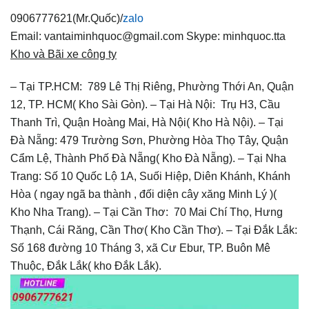
0906777621(Mr.Quốc)/
zalo
Email: vantaiminhquoc@gmail.com
Skype: minhquoc.tta
Kho và Bãi xe công ty
– Tại TP.HCM: 789 Lê Thị Riêng, Phường Thới An, Quận
12, TP. HCM( Kho Sài Gòn).
– Tại Hà Nội: Trụ H3, Cầu
Thanh Trì, Quận Hoàng Mai, Hà Nội( Kho Hà Nội).
– Tại
Đà Nẵng: 479 Trường Sơn, Phường Hòa Thọ Tây, Quận
Cẩm Lệ, Thành Phố Đà Nẵng( Kho Đà Nẵng).
– Tại Nha
Trang: Số 10 Quốc Lộ 1A, Suối Hiệp, Diên Khánh, Khánh
Hòa ( ngay ngã ba thành , đối diện cây xăng Minh Lý )(
Kho Nha Trang).
– Tại Cần Thơ: 70 Mai Chí Thọ, Hưng
Thạnh, Cái Răng, Cần Thơ( Kho Cần Thơ).
– Tại Đắk Lắk:
Số 168 đường 10 Tháng 3, xã Cư Ebur, TP. Buôn Mê
Thuộc, Đắk Lắk( kho Đắk Lắk).