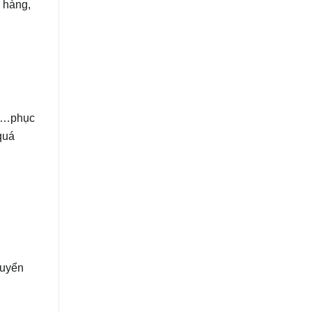
h hàng,
ng…phục
quá
huyển