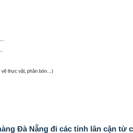
áo…
p…
 vệ thực vật, phân bón…)
àng Đà Nẵng đi các tỉnh lân cận từ 