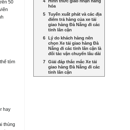
Hình thức giao nhận hàng
trên 50
hóa
viên
Tuyến xuất phát và các địa
nh
điểm trả hàng của xe tải
giao hàng Đà Nẵng đi các
tỉnh lân cận
Lý do khách hàng nên
chọn Xe tải giao hàng Đà
Nẵng đi các tỉnh lân cận là
đối tác vận chuyển lâu dài
 thể tóm
Giải đáp thắc mắc Xe tải
giao hàng Đà Nẵng đi các
tỉnh lân cận
r hay
ài thùng