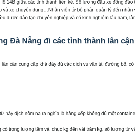
lộ 14B giữa các tỉnh thành liền kề. Số lượng đầu xe đông đảo 
 kéo và xe chuyên dụng…Nhân viên từ bộ phận quản lý đến nhân 
đều được đào tạo chuyên nghiệp và có kinh nghiệm lâu năm, là
ng Đà Nẵng đi các tỉnh thành lân cận
h lân cận cung cấp khá đầy đủ các dịch vụ vận tải đường bộ, có
m từ này dịch nôm na ra nghĩa là hàng xếp không đủ một containe
ó trọng lượng tầm vài chục kg đến vài trăm kg, số lượng từ v