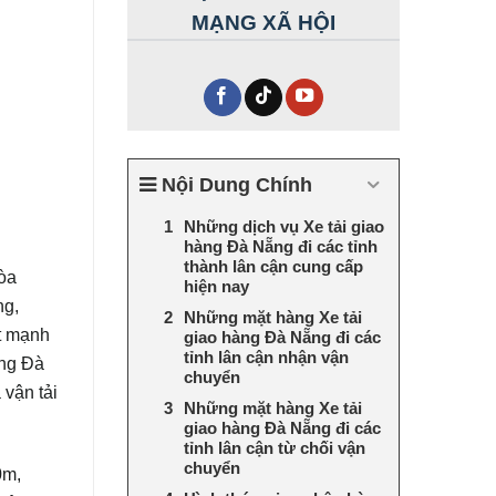
MẠNG XÃ HỘI
Nội Dung Chính
Những dịch vụ Xe tải giao
hàng Đà Nẵng đi các tỉnh
thành lân cận cung cấp
òa
hiện nay
ng,
Những mặt hàng Xe tải
ất mạnh
giao hàng Đà Nẵng đi các
tỉnh lân cận nhận vận
àng Đà
chuyển
 vận tải
Những mặt hàng Xe tải
giao hàng Đà Nẵng đi các
tỉnh lân cận từ chối vận
chuyển
0m,