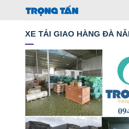
Bỏ
qua
nội
dung
XE TẢI GIAO HÀNG ĐÀ NẴ