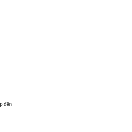
.
ếp đến