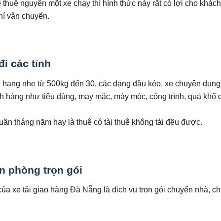
 thuê nguyên một xe chạy thì hình thức này rất có lợi cho khác
hí vân chuyển.
i các tỉnh
 xe hạng nhẹ từ 500kg đến 30, các dạng đầu kéo, xe chuyên dụ
h hàng như tiêu dùng, may mặc, máy móc, công trình, quá khổ 
uần tháng năm hay là thuê có tài thuê không tài đều được.
n phòng trọn gói
ủa xe tải giao hàng Đà Nẵng là dịch vụ trọn gói chuyển nhà, c