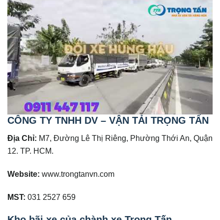
CÔNG TY TNHH DV – VẬN TẢI TRỌNG TẤN
Địa Chỉ:
M7, Đường Lê Thị Riêng, Phường Thới An, Quận
12. TP. HCM.
Website:
www.trongtanvn.com
MST:
031 2527 659
Kho bãi xe của chành xe Trọng Tấn