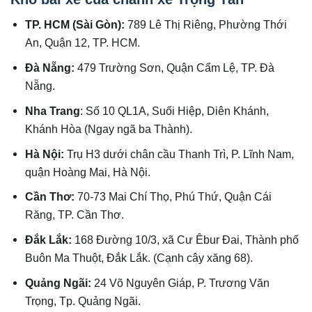
TP. HCM (Sài Gòn):
789 Lê Thị Riêng, Phường Thới
An, Quận 12, TP. HCM.
Đà Nẵng:
479 Trường Sơn, Quận Cẩm Lệ, TP. Đà
Nẵng.
Nha Trang
: Số 10 QL1A, Suối Hiệp, Diên Khánh,
Khánh Hòa (Ngay ngã ba Thành).
Hà Nội:
Trụ H3 dưới chân cầu Thanh Trì, P. Lĩnh Nam,
quận Hoàng Mai, Hà Nội.
Cần Thơ:
70-73 Mai Chí Thọ, Phú Thứ, Quận Cái
Răng, TP. Cần Thơ.
Đắk Lắk:
168 Đường 10/3, xã Cư Êbur Đai, Thành phố
Buôn Ma Thuột, Đắk Lắk. (Cạnh cây xăng 68).
Quảng Ngãi:
24 Võ Nguyên Giáp, P. Trương Văn
Trọng, Tp. Quảng Ngãi.